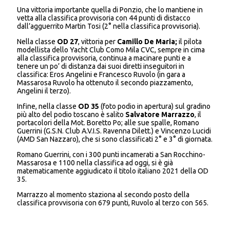
Una vittoria importante quella di Ponzio, che lo mantiene in
vetta alla classifica provvisoria con 44 punti di distacco
dall’agguerrito Martin Tosi (2° nella classifica provvisoria).
Nella classe
OD 27
, vittoria per
Camillo De Maria;
il pilota
modellista dello Yacht Club Como Mila CVC, sempre in cima
alla classifica provvisoria, continua a macinare punti e a
tenere un po’ di distanza dai suoi diretti inseguitori in
classifica: Eros Angelini e Francesco Ruvolo (in gara a
Massarosa Ruvolo ha ottenuto il secondo piazzamento,
Angelini il terzo).
Infine, nella classe
OD 35
(foto podio in apertura) sul gradino
più alto del podio toscano è salito
Salvatore Marrazzo
, il
portacolori della Mot. Boretto Po; alle sue spalle, Romano
Guerrini (G.S.N. Club A.V.I.S. Ravenna Dilett.) e Vincenzo Lucidi
(AMD San Nazzaro), che si sono classificati 2° e 3° di giornata.
Romano Guerrini, con i 300 punti incamerati a San Rocchino-
Massarosa e 1100 nella classifica ad oggi, si è già
matematicamente aggiudicato il titolo italiano 2021 della OD
35.
Marrazzo al momento staziona al secondo posto della
classifica provvisoria con 679 punti, Ruvolo al terzo con 565.