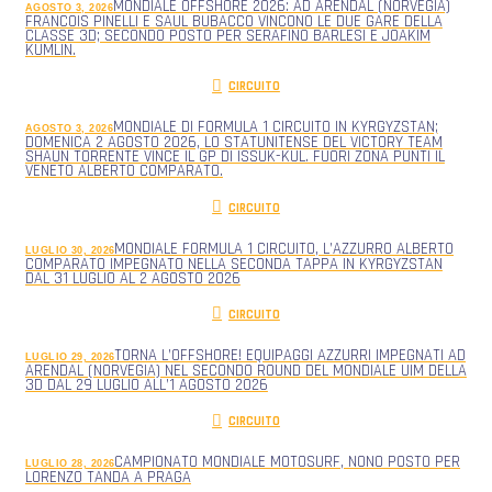
MONDIALE OFFSHORE 2026: AD ARENDAL (NORVEGIA)
AGOSTO 3, 2026
FRANCOIS PINELLI E SAUL BUBACCO VINCONO LE DUE GARE DELLA
CLASSE 3D; SECONDO POSTO PER SERAFINO BARLESI E JOAKIM
KUMLIN.
CIRCUITO
MONDIALE DI FORMULA 1 CIRCUITO IN KYRGYZSTAN;
AGOSTO 3, 2026
DOMENICA 2 AGOSTO 2026, LO STATUNITENSE DEL VICTORY TEAM
SHAUN TORRENTE VINCE IL GP DI ISSUK-KUL. FUORI ZONA PUNTI IL
VENETO ALBERTO COMPARATO.
CIRCUITO
MONDIALE FORMULA 1 CIRCUITO, L’AZZURRO ALBERTO
LUGLIO 30, 2026
COMPARATO IMPEGNATO NELLA SECONDA TAPPA IN KYRGYZSTAN
DAL 31 LUGLIO AL 2 AGOSTO 2026
CIRCUITO
TORNA L’OFFSHORE! EQUIPAGGI AZZURRI IMPEGNATI AD
LUGLIO 29, 2026
ARENDAL (NORVEGIA) NEL SECONDO ROUND DEL MONDIALE UIM DELLA
3D DAL 29 LUGLIO ALL’1 AGOSTO 2026
CIRCUITO
CAMPIONATO MONDIALE MOTOSURF, NONO POSTO PER
LUGLIO 28, 2026
LORENZO TANDA A PRAGA