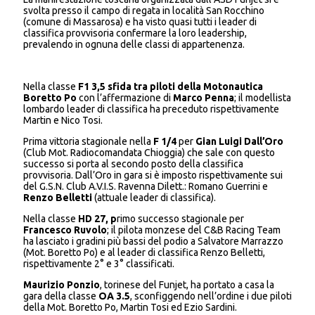
svolta presso il campo di regata in località San Rocchino
(comune di Massarosa) e ha visto quasi tutti i leader di
classifica provvisoria confermare la loro leadership,
prevalendo in ognuna delle classi di appartenenza.
Nella classe
F1 3,5
sfida tra piloti della Motonautica
Boretto Po
con l’affermazione di
Marco Penna
; il modellista
lombardo leader di classifica ha preceduto rispettivamente
Martin e Nico Tosi.
Prima vittoria stagionale nella
F 1/4
per
Gian Luigi Dall’Oro
(Club Mot. Radiocomandata Chioggia) che sale con questo
successo si porta al secondo posto della classifica
provvisoria. Dall’Oro in gara si è imposto rispettivamente sui
del G.S.N. Club A.V.I.S. Ravenna Dilett.: Romano Guerrini e
Renzo Belletti
(attuale leader di classifica).
Nella classe
HD 27, p
rimo successo stagionale per
Francesco Ruvolo
; il pilota monzese del C&B Racing Team
ha lasciato i gradini più bassi del podio a Salvatore Marrazzo
(Mot. Boretto Po) e al leader di classifica Renzo Belletti,
rispettivamente 2° e 3° classificati.
Maurizio Ponzio
, torinese del Funjet, ha portato a casa la
gara della classe
OA 3.5
, sconfiggendo nell’ordine i due piloti
della Mot. Boretto Po, Martin Tosi ed Ezio Sardini.