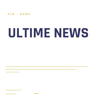
FIM - NEWS
ULTIME NEWS
MOTONAUTICA CIRCUITO, DAL 7 AL
AGOSTO 5, 2026
9 AGOSTO 2026 TORNA IL WATERFESTIVAL AL LAGO DI
VIVERONE!
LEGGI LA
NEWS