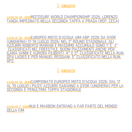
CIRCUITO
MOTOSURF WORLD CHAMPIONSHIP 2026, LORENZO
LUGLIO 23, 2026
TANDA IMPEGNATO NELLA SECONDA TAPPA A PRAGA (REP. CECA)
EUROPEO MOTO D’ACQUA UIM-ABP 2026 DA GYOR
LUGLIO 20, 2026
(UNGHERIA) 17-19 LUGLIO 2026: NEL 2° ROUND STAGIONALE, GLI
AZZURRI ROBERTO MARIANI E MASSIMO ACCUMULO SONO 1° E 2°
CLASSIFICATI NEL FREESTYLE. BUONI PIAZZAMENTI ANCHE PER
ILARIA VANNI E AURORA FILIBERTI, 4^ E 5^ CLASSIFICATE NELLA RUN.
GP4 LADIES E PER MANUEL REGGIANI, 5° CLASSIFICATO NELLA RUN.
GP2.
CIRCUITO
CAMPIONATO EUROPEO MOTO D’ACQUA 2026: DAL 17
LUGLIO 16, 2026
AL 19 LUGLIO I PILOTI AZZURRI SARANNO A GYOR (UNGHERIA) PER LA
SECONDA E PENULTIMA TAPPA STAGIONALE
NUII E MAXIBON ENTRANO A FAR PARTE DEL MONDO
LUGLIO 7, 2026
DELLA FIM