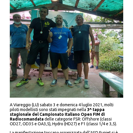
A Viareggio (LU) sabato 3 e domenica 4 luglio 2021, molti
piloti modellisti sono stati impegnati nella
3^ tappa
stagionale del Campionato Italiano Open FIM di
Radiocomandata
delle categorie FSR: Offshore (classi
OD27, OD35 e OA3,5), Hydro (HD27) e F1 (classi 1/4 e 3,5).
La manifestazione toscana organizzata dall’ASD Funjet si è