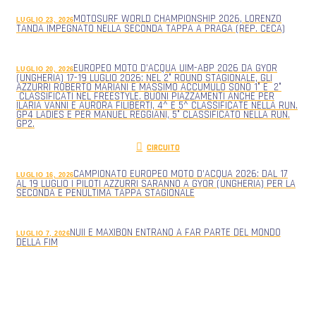
MOTOSURF WORLD CHAMPIONSHIP 2026, LORENZO
LUGLIO 23, 2026
TANDA IMPEGNATO NELLA SECONDA TAPPA A PRAGA (REP. CECA)
EUROPEO MOTO D’ACQUA UIM-ABP 2026 DA GYOR
LUGLIO 20, 2026
(UNGHERIA) 17-19 LUGLIO 2026: NEL 2° ROUND STAGIONALE, GLI
AZZURRI ROBERTO MARIANI E MASSIMO ACCUMULO SONO 1° E 2°
CLASSIFICATI NEL FREESTYLE. BUONI PIAZZAMENTI ANCHE PER
ILARIA VANNI E AURORA FILIBERTI, 4^ E 5^ CLASSIFICATE NELLA RUN.
GP4 LADIES E PER MANUEL REGGIANI, 5° CLASSIFICATO NELLA RUN.
GP2.
CIRCUITO
CAMPIONATO EUROPEO MOTO D’ACQUA 2026: DAL 17
LUGLIO 16, 2026
AL 19 LUGLIO I PILOTI AZZURRI SARANNO A GYOR (UNGHERIA) PER LA
SECONDA E PENULTIMA TAPPA STAGIONALE
NUII E MAXIBON ENTRANO A FAR PARTE DEL MONDO
LUGLIO 7, 2026
DELLA FIM