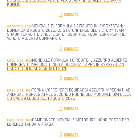
CLASSE 3D; SECONDO POSTO PER SERAFINO BARLESI E JOAKIM
KUMLIN.
CIRCUITO
MONDIALE DI FORMULA 1 CIRCUITO IN KYRGYZSTAN;
AGOSTO 3, 2026
DOMENICA 2 AGOSTO 2026, LO STATUNITENSE DEL VICTORY TEAM
SHAUN TORRENTE VINCE IL GP DI ISSUK-KUL. FUORI ZONA PUNTI IL
VENETO ALBERTO COMPARATO.
CIRCUITO
MONDIALE FORMULA 1 CIRCUITO, L’AZZURRO ALBERTO
LUGLIO 30, 2026
COMPARATO IMPEGNATO NELLA SECONDA TAPPA IN KYRGYZSTAN
DAL 31 LUGLIO AL 2 AGOSTO 2026
CIRCUITO
TORNA L’OFFSHORE! EQUIPAGGI AZZURRI IMPEGNATI AD
LUGLIO 29, 2026
ARENDAL (NORVEGIA) NEL SECONDO ROUND DEL MONDIALE UIM DELLA
3D DAL 29 LUGLIO ALL’1 AGOSTO 2026
CIRCUITO
CAMPIONATO MONDIALE MOTOSURF, NONO POSTO PER
LUGLIO 28, 2026
LORENZO TANDA A PRAGA
CIRCUITO