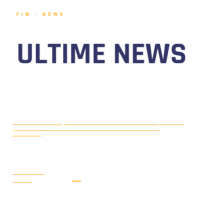
FIM - NEWS
ULTIME NEWS
MOTONAUTICA CIRCUITO, DAL 7 AL
AGOSTO 5, 2026
9 AGOSTO 2026 TORNA IL WATERFESTIVAL AL LAGO DI
VIVERONE!
LEGGI LA
NEWS