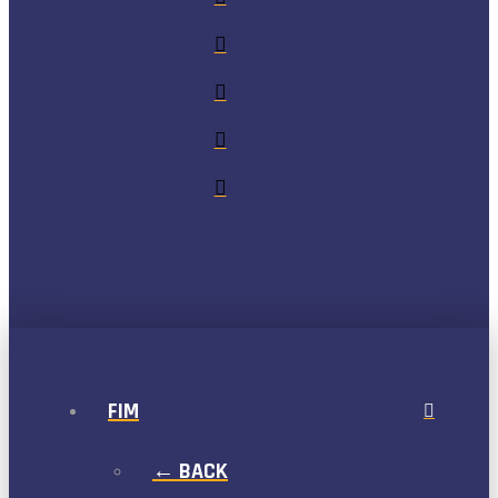
FIM
← BACK