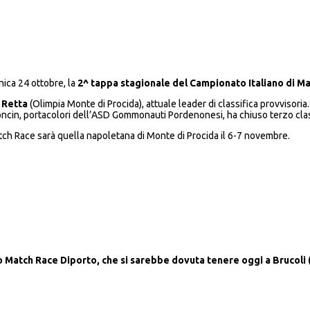
nica 24 ottobre, la
2^ tappa
stagionale del Campionato Italiano di Ma
 Retta
(Olimpia Monte di Procida), attuale leader di classifica provvisori
cin, portacolori dell’ASD Gommonauti Pordenonesi, ha chiuso terzo clas
tch Race sarà quella napoletana di Monte di Procida il 6-7 novembre.
 Match Race Diporto, che si sarebbe dovuta tenere oggi a Brucoli (Si