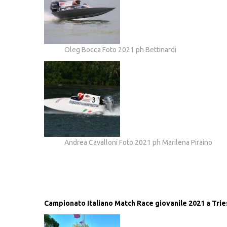
Oleg Bocca Foto 2021 ph Bettinardi
Andrea Cavalloni Foto 2021 ph Marilena Piraino
Campionato Italiano Match Race giovanile 2021 a Trie