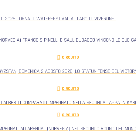
TO 2026 TORNA IL WATERFESTIVAL AL LAGO DI VIVERONE!
NORVEGIA) FRANCOIS PINELLI E SAUL BUBACCO VINCONO LE DUE G
CIRCUITO
GYZSTAN; DOMENICA 2 AGOSTO 2026, LO STATUNITENSE DEL VICTORY
CIRCUITO
RO ALBERTO COMPARATO IMPEGNATO NELLA SECONDA TAPPA IN KYRG
CIRCUITO
IMPEGNATI AD ARENDAL (NORVEGIA) NEL SECONDO ROUND DEL MONDI