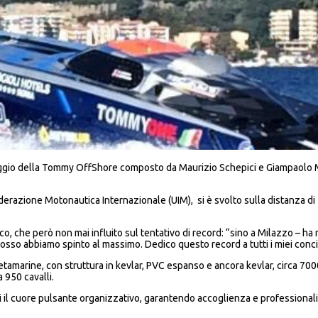
aggio della Tommy OffShore composto da Maurizio Schepici e Giampaolo M
Federazione Motonautica Internazionale (UIM), si è svolto sulla distanza d
cco, che però non mai influito sul tentativo di record: “sino a Milazzo – h
sso abbiamo spinto al massimo. Dedico questo record a tutti i miei concit
tamarine, con struttura in kevlar, PVC espanso e ancora kevlar, circa 70
 950 cavalli.
rni il cuore pulsante organizzativo, garantendo accoglienza e professionali