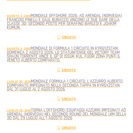
MONDIALE OFFSHORE 2026: AD ARENDAL (NORVEGIA)
AGOSTO 3, 2026
FRANCOIS PINELLI E SAUL BUBACCO VINCONO LE DUE GARE DELLA
CLASSE 3D; SECONDO POSTO PER SERAFINO BARLESI E JOAKIM
KUMLIN.
CIRCUITO
MONDIALE DI FORMULA 1 CIRCUITO IN KYRGYZSTAN;
AGOSTO 3, 2026
DOMENICA 2 AGOSTO 2026, LO STATUNITENSE DEL VICTORY TEAM
SHAUN TORRENTE VINCE IL GP DI ISSUK-KUL. FUORI ZONA PUNTI IL
VENETO ALBERTO COMPARATO.
CIRCUITO
MONDIALE FORMULA 1 CIRCUITO, L’AZZURRO ALBERTO
LUGLIO 30, 2026
COMPARATO IMPEGNATO NELLA SECONDA TAPPA IN KYRGYZSTAN
DAL 31 LUGLIO AL 2 AGOSTO 2026
CIRCUITO
TORNA L’OFFSHORE! EQUIPAGGI AZZURRI IMPEGNATI AD
LUGLIO 29, 2026
ARENDAL (NORVEGIA) NEL SECONDO ROUND DEL MONDIALE UIM DELLA
3D DAL 29 LUGLIO ALL’1 AGOSTO 2026
CIRCUITO