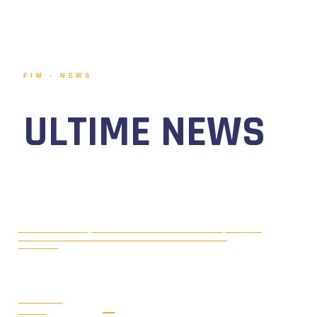
FIM - NEWS
ULTIME NEWS
MOTONAUTICA CIRCUITO, DAL 7 AL
AGOSTO 5, 2026
9 AGOSTO 2026 TORNA IL WATERFESTIVAL AL LAGO DI
VIVERONE!
LEGGI LA
NEWS