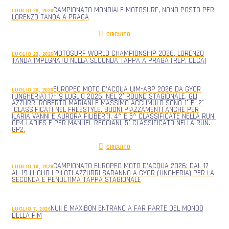
CAMPIONATO MONDIALE MOTOSURF, NONO POSTO PER
LUGLIO 28, 2026
LORENZO TANDA A PRAGA
CIRCUITO
MOTOSURF WORLD CHAMPIONSHIP 2026, LORENZO
LUGLIO 23, 2026
TANDA IMPEGNATO NELLA SECONDA TAPPA A PRAGA (REP. CECA)
EUROPEO MOTO D’ACQUA UIM-ABP 2026 DA GYOR
LUGLIO 20, 2026
(UNGHERIA) 17-19 LUGLIO 2026: NEL 2° ROUND STAGIONALE, GLI
AZZURRI ROBERTO MARIANI E MASSIMO ACCUMULO SONO 1° E 2°
CLASSIFICATI NEL FREESTYLE. BUONI PIAZZAMENTI ANCHE PER
ILARIA VANNI E AURORA FILIBERTI, 4^ E 5^ CLASSIFICATE NELLA RUN.
GP4 LADIES E PER MANUEL REGGIANI, 5° CLASSIFICATO NELLA RUN.
GP2.
CIRCUITO
CAMPIONATO EUROPEO MOTO D’ACQUA 2026: DAL 17
LUGLIO 16, 2026
AL 19 LUGLIO I PILOTI AZZURRI SARANNO A GYOR (UNGHERIA) PER LA
SECONDA E PENULTIMA TAPPA STAGIONALE
NUII E MAXIBON ENTRANO A FAR PARTE DEL MONDO
LUGLIO 7, 2026
DELLA FIM