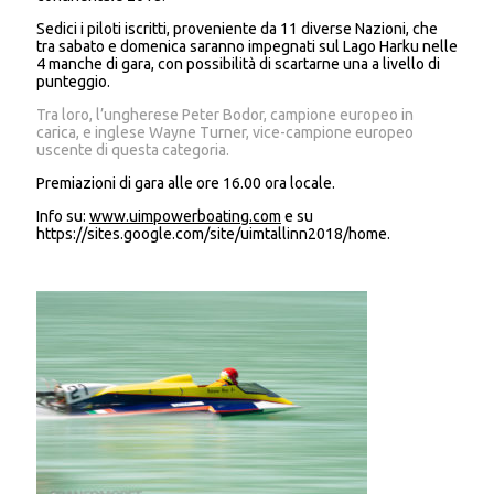
Sedici i piloti iscritti, proveniente da 11 diverse Nazioni, che
tra sabato e domenica saranno impegnati sul Lago Harku nelle
4 manche di gara, con possibilità di scartarne una a livello di
punteggio.
Tra loro, l’ungherese Peter Bodor, campione europeo in
carica, e inglese Wayne Turner, vice-campione europeo
uscente di questa categoria.
Premiazioni di gara alle ore 16.00 ora locale.
Info su:
www.uimpowerboating.com
e su
https://sites.google.com/site/uimtallinn2018/home.