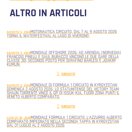
ALTRO IN ARTICOLI
MOTONAUTICA CIRCUITO, DAL 7 AL 9 AGOSTO 2026
AGOSTO 5, 2026
TORNA IL WATERFESTIVAL AL LAGO DI VIVERONE!
MONDIALE OFFSHORE 2026: AD ARENDAL (NORVEGIA)
AGOSTO 3, 2026
FRANCOIS PINELLI E SAUL BUBACCO VINCONO LE DUE GARE DELLA
CLASSE 3D; SECONDO POSTO PER SERAFINO BARLESI E JOAKIM
KUMLIN.
CIRCUITO
MONDIALE DI FORMULA 1 CIRCUITO IN KYRGYZSTAN;
AGOSTO 3, 2026
DOMENICA 2 AGOSTO 2026, LO STATUNITENSE DEL VICTORY TEAM
SHAUN TORRENTE VINCE IL GP DI ISSUK-KUL. FUORI ZONA PUNTI IL
VENETO ALBERTO COMPARATO.
CIRCUITO
MONDIALE FORMULA 1 CIRCUITO, L’AZZURRO ALBERTO
LUGLIO 30, 2026
COMPARATO IMPEGNATO NELLA SECONDA TAPPA IN KYRGYZSTAN
DAL 31 LUGLIO AL 2 AGOSTO 2026