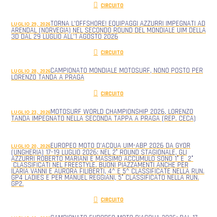
CIRCUITO
TORNA L’OFFSHORE! EQUIPAGGI AZZURRI IMPEGNATI AD
LUGLIO 29, 2026
ARENDAL (NORVEGIA) NEL SECONDO ROUND DEL MONDIALE UIM DELLA
3D DAL 29 LUGLIO ALL’1 AGOSTO 2026
CIRCUITO
CAMPIONATO MONDIALE MOTOSURF, NONO POSTO PER
LUGLIO 28, 2026
LORENZO TANDA A PRAGA
CIRCUITO
MOTOSURF WORLD CHAMPIONSHIP 2026, LORENZO
LUGLIO 23, 2026
TANDA IMPEGNATO NELLA SECONDA TAPPA A PRAGA (REP. CECA)
EUROPEO MOTO D’ACQUA UIM-ABP 2026 DA GYOR
LUGLIO 20, 2026
(UNGHERIA) 17-19 LUGLIO 2026: NEL 2° ROUND STAGIONALE, GLI
AZZURRI ROBERTO MARIANI E MASSIMO ACCUMULO SONO 1° E 2°
CLASSIFICATI NEL FREESTYLE. BUONI PIAZZAMENTI ANCHE PER
ILARIA VANNI E AURORA FILIBERTI, 4^ E 5^ CLASSIFICATE NELLA RUN.
GP4 LADIES E PER MANUEL REGGIANI, 5° CLASSIFICATO NELLA RUN.
GP2.
CIRCUITO