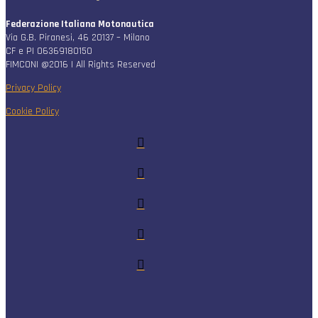
Federazione Italiana Motonautica
Via G.B. Piranesi, 46 20137 – Milano
CF e PI 06369180150
FIMCONI @2016 | All Rights Reserved
Privacy Policy
Cookie Policy