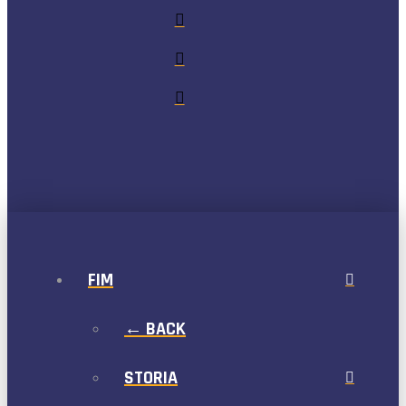
FIM
← BACK
STORIA