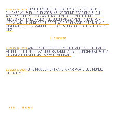
EUROPEO MOTO D’ACQUA UIM-ABP 2026 DA GYOR
LUGLIO 20, 2026
(UNGHERIA) 17-19 LUGLIO 2026: NEL 2° ROUND STAGIONALE, GLI
AZZURRI ROBERTO MARIANI E MASSIMO ACCUMULO SONO 1° E 2°
CLASSIFICATI NEL FREESTYLE. BUONI PIAZZAMENTI ANCHE PER
ILARIA VANNI E AURORA FILIBERTI, 4^ E 5^ CLASSIFICATE NELLA RUN.
GP4 LADIES E PER MANUEL REGGIANI, 5° CLASSIFICATO NELLA RUN.
GP2.
CIRCUITO
CAMPIONATO EUROPEO MOTO D’ACQUA 2026: DAL 17
LUGLIO 16, 2026
AL 19 LUGLIO I PILOTI AZZURRI SARANNO A GYOR (UNGHERIA) PER LA
SECONDA E PENULTIMA TAPPA STAGIONALE
NUII E MAXIBON ENTRANO A FAR PARTE DEL MONDO
LUGLIO 7, 2026
DELLA FIM
FIM - NEWS