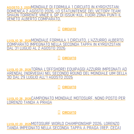
MONDIALE DI FORMULA 1 CIRCUITO IN KYRGYZSTAN;
AGOSTO 3, 2026
DOMENICA 2 AGOSTO 2026, LO STATUNITENSE DEL VICTORY TEAM
SHAUN TORRENTE VINCE IL GP DI ISSUK-KUL. FUORI ZONA PUNTI IL
VENETO ALBERTO COMPARATO.
CIRCUITO
MONDIALE FORMULA 1 CIRCUITO, L’AZZURRO ALBERTO
LUGLIO 30, 2026
COMPARATO IMPEGNATO NELLA SECONDA TAPPA IN KYRGYZSTAN
DAL 31 LUGLIO AL 2 AGOSTO 2026
CIRCUITO
TORNA L’OFFSHORE! EQUIPAGGI AZZURRI IMPEGNATI AD
LUGLIO 29, 2026
ARENDAL (NORVEGIA) NEL SECONDO ROUND DEL MONDIALE UIM DELLA
3D DAL 29 LUGLIO ALL’1 AGOSTO 2026
CIRCUITO
CAMPIONATO MONDIALE MOTOSURF, NONO POSTO PER
LUGLIO 28, 2026
LORENZO TANDA A PRAGA
CIRCUITO
MOTOSURF WORLD CHAMPIONSHIP 2026, LORENZO
LUGLIO 23, 2026
TANDA IMPEGNATO NELLA SECONDA TAPPA A PRAGA (REP. CECA)