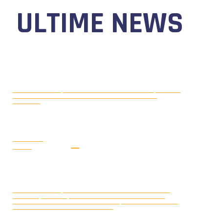
ULTIME NEWS
MOTONAUTICA CIRCUITO, DAL 7 AL
AGOSTO 5, 2026
9 AGOSTO 2026 TORNA IL WATERFESTIVAL AL LAGO DI
VIVERONE!
LEGGI LA
NEWS
MONDIALE OFFSHORE 2026: AD
AGOSTO 3, 2026
ARENDAL (NORVEGIA) FRANCOIS PINELLI E SAUL BUBACCO
VINCONO LE DUE GARE DELLA CLASSE 3D; SECONDO POSTO PER
SERAFINO BARLESI E JOAKIM KUMLIN.