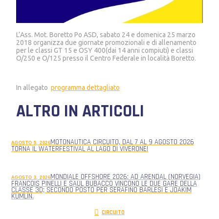
L’Ass. Mot. Boretto Po ASD, sabato 24 e domenica 25 marzo
2018 organizza due giornate promozionali e di allenamento
per le classi GT 15 e OSY 400(dai 14 anni compiuti) e classi
O/250 e O/125 presso il Centro Federale in località Boretto.
In allegato
programma dettagliato
ALTRO IN ARTICOLI
MOTONAUTICA CIRCUITO, DAL 7 AL 9 AGOSTO 2026
AGOSTO 5, 2026
TORNA IL WATERFESTIVAL AL LAGO DI VIVERONE!
MONDIALE OFFSHORE 2026: AD ARENDAL (NORVEGIA)
AGOSTO 3, 2026
FRANCOIS PINELLI E SAUL BUBACCO VINCONO LE DUE GARE DELLA
CLASSE 3D; SECONDO POSTO PER SERAFINO BARLESI E JOAKIM
KUMLIN.
CIRCUITO