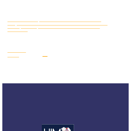
CAMPIONATO EUROPEO MOTO
LUGLIO 16, 2026
D’ACQUA 2026: DAL 17 AL 19 LUGLIO I PILOTI AZZURRI SARANNO
A GYOR (UNGHERIA) PER LA SECONDA E PENULTIMA TAPPA
STAGIONALE
LEGGI LA
NEWS