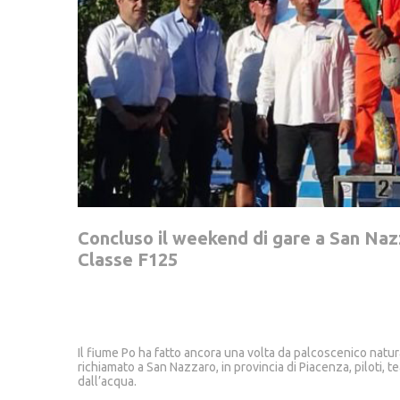
Concluso il weekend di gare a San Nazz
Classe F125
Il fiume Po ha fatto ancora una volta da palcoscenico natur
richiamato a San Nazzaro, in provincia di Piacenza, piloti, 
dall’acqua.