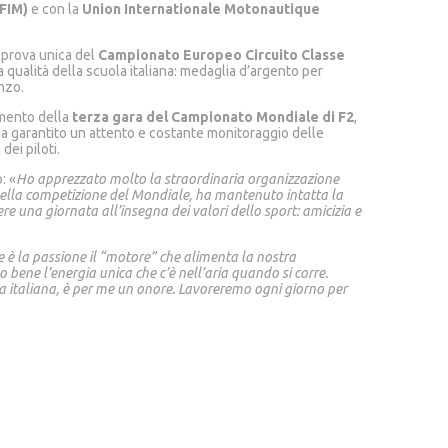
(FIM)
e con la
Union Internationale Motonautique
 prova unica del
Campionato Europeo Circuito Classe
 qualità della scuola italiana: medaglia d’argento per
nzo.
imento della
terza gara del Campionato Mondiale di F2
,
a garantito un attento e costante monitoraggio delle
ei piloti.
: «
Ho apprezzato molto la straordinaria organizzazione
ella competizione del Mondiale, ha mantenuto intatta la
e una giornata all’insegna dei valori dello sport: amicizia e
e è la passione il “motore” che alimenta la nostra
o bene l’energia unica che c’è nell’aria quando si corre.
ica italiana, è per me un onore. Lavoreremo ogni giorno per