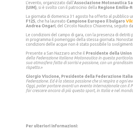
L’evento, organizzato dall’
Associazione Motonautica S
(UIM)
, si è svolto con il patrocinio della
Regione Emilia-
La giornata di domenica 31 agosto ha offerto al pubblico u
F125
, che ha laureato
Campione Europeo il bulgaro
Vik
Andrea Ongari
, del Circolo Nautico Chiavenna, seguito d
Le condizioni del campo di gara, con la presenza di detriti
in programma il pomeriggio della stessa giornata. Nonostan
condizioni delle acque non è stato possibile lo svolgimento
Presente a San Nazzaro anche il
Presidente della Union 
della Federazione Italiana Motonautica in questa particol
sua atmosfera fatta di sorrisi e passione, con un grandissim
rispetto.
»
Giorgio Viscione, Presidente della Federazione Itali
Federazione. Ed è la stessa passione che si respira a ogni ev
Oggi, poter portare avanti un evento internazionale con il P
far crescere ancora di più questo sport, in Italia e nel mond
Per ulteriori informazioni: