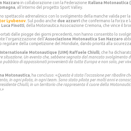
an Nazzaro
in collaborazione con la Federazione
Italiana Motonautica 
Romagna
, all’interno del progetto Sport Valley.
no spettacolo adrenalinico con lo svolgimento della manche valida per la
tor Lyubenov
. Sul podio anche
due azzurri
che confermano la forza e la
a
Luca Finotti
, della Motonautica Associazione Cremona, che vince il bro
 portati dalle piogge dei giorni precedenti, non hanno consentito lo svolg
te l’organizzazione dell’
Associazione Motonautica San Nazzaro
abbi
 regolare della competizione del Mondiale, dando priorità alla sicurezza d
Internationale Motonautique (UIM) Raffaele Chiulli
, che ha dichiarato
are situazione. Un evento che, sebbene segnato dal mancato svolgimento d
o pubblico di appassionati provenienti da tutta Europa e non solo, per viver
ana Motonautica
, ha concluso: «
Questa è stata l’occasione per ribadire ch
ento, in ogni pilota, in ogni team. Sono stato pilota per molti anni e conosc
residente Chiulli, in un territorio che rappresenta il cuore della Motonaut
o.»