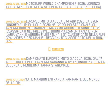
MOTOSURF WORLD CHAMPIONSHIP 2026, LORENZO
LUGLIO 23, 2026
TANDA IMPEGNATO NELLA SECONDA TAPPA A PRAGA (REP. CECA)
EUROPEO MOTO D’ACQUA UIM-ABP 2026 DA GYOR
LUGLIO 20, 2026
(UNGHERIA) 17-19 LUGLIO 2026: NEL 2° ROUND STAGIONALE, GLI
AZZURRI ROBERTO MARIANI E MASSIMO ACCUMULO SONO 1° E 2°
CLASSIFICATI NEL FREESTYLE. BUONI PIAZZAMENTI ANCHE PER
ILARIA VANNI E AURORA FILIBERTI, 4^ E 5^ CLASSIFICATE NELLA RUN.
GP4 LADIES E PER MANUEL REGGIANI, 5° CLASSIFICATO NELLA RUN.
GP2.
CIRCUITO
CAMPIONATO EUROPEO MOTO D’ACQUA 2026: DAL 17
LUGLIO 16, 2026
AL 19 LUGLIO I PILOTI AZZURRI SARANNO A GYOR (UNGHERIA) PER LA
SECONDA E PENULTIMA TAPPA STAGIONALE
NUII E MAXIBON ENTRANO A FAR PARTE DEL MONDO
LUGLIO 7, 2026
DELLA FIM