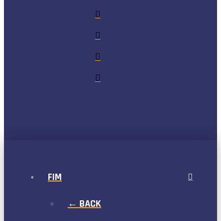
FIM
← BACK