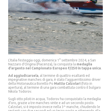
L’Italia festeggia oggi, domenica 1° settembre 2024, a San
Nazzaro d’Ongina (Piacenza), la conquista la
medaglia
d’argento nel
Campionato Europeo F/250 in tappa unica
.
Ad aggiudicarsela
, al termine di quattro esaltanti ed
impegnative manches di gara, è stato l’agguerritissimo driver
della Motonautica Boretto Po
Mattia Calzolari
(foto in
apertura), al termine di una gara combattuta contro il bulgaro
Nikola Todorov.
Sugli otto piloti in acqua, Todorov ha conquistato la medaglia
d’oro, grazie a tre manches vinte e ad un secondo posto.
Calzolari, si è imposto invece nella 3^ manche, chiudendo le
restanti con due secondi ed un terzo posto e ottenendo alla