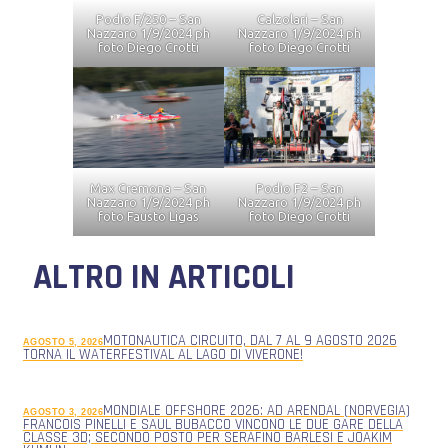
Calzolari – San
Podio F/250 – San
Nazzaro 1/9/2024 ph
Nazzaro 1/9/2024 ph
foto Diego Crotti
foto Diego Crotti
Max Cremona – San
Podio F2 – San
Nazzaro 1/9/2024 ph
Nazzaro 1/9/2024 ph
foto Fausto Ligas
foto Diego Crotti
ALTRO IN ARTICOLI
MOTONAUTICA CIRCUITO, DAL 7 AL 9 AGOSTO 2026
AGOSTO 5, 2026
TORNA IL WATERFESTIVAL AL LAGO DI VIVERONE!
MONDIALE OFFSHORE 2026: AD ARENDAL (NORVEGIA)
AGOSTO 3, 2026
FRANCOIS PINELLI E SAUL BUBACCO VINCONO LE DUE GARE DELLA
CLASSE 3D; SECONDO POSTO PER SERAFINO BARLESI E JOAKIM