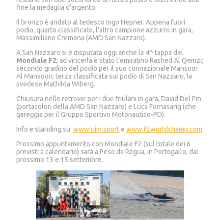
fine la medaglia d’argento.
Il bronzo è andato al tedesco Ingo Hepner. Appena fuori
podio, quarto classificato, l’altro campione azzurro in gara,
Massimiliano Cremona (AMD San Nazzaro).
A San Nazzaro si è disputata oggi anche la 4^ tappa del
Mondiale F2
; ad vincerla è stato l’emiratino Rashed Al Qemzi;
secondo gradino del podio per il suo connazionale Mansoor
Al Mansoori; terza classificata sul podio di San Nazzaro, la
svedese Mathilda Wiberg.
Chiusura nelle retrovie per i due friulani in gara, David Del Pin
(portacolori della AMD San Nazzaro) e Luca Fornasarig (che
gareggia per il Gruppo Sportivo Motonautico-PD).
Info e standing su:
www.uim.sport
e
www.f2worldchamp.com
.
Prossimo appuntamento con Mondiale F2 (sul totale dei 6
previsti a calendario) sarà a Peso da Règua, in Portogallo, dal
prossimo 13 e 15 settembre.