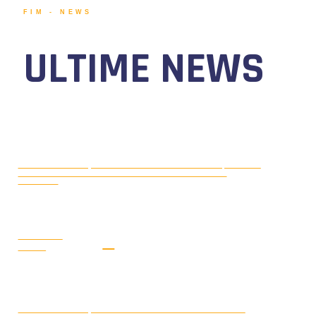
FIM - NEWS
ULTIME NEWS
MOTONAUTICA CIRCUITO, DAL 7 AL
AGOSTO 5, 2026
9 AGOSTO 2026 TORNA IL WATERFESTIVAL AL LAGO DI
VIVERONE!
LEGGI LA
NEWS
MONDIALE OFFSHORE 2026: AD
AGOSTO 3, 2026