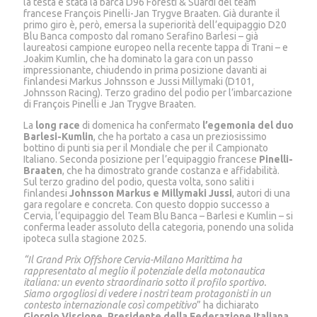
la testa è stata la barca D96 Foresti & Suardi del team
francese François Pinelli-Jan Trygve Braaten. Già durante il
primo giro è, però, emersa la superiorità dell’equipaggio D20
Blu Banca composto dal romano Serafino Barlesi – già
laureatosi campione europeo nella recente tappa di Trani – e
Joakim Kumlin, che ha dominato la gara con un passo
impressionante, chiudendo in prima posizione davanti ai
finlandesi Markus Johnsson e Jussi Millymaki (D101,
Johnsson Racing). Terzo gradino del podio per l’imbarcazione
di François Pinelli e Jan Trygve Braaten.
La
long race
di domenica ha confermato
l’egemonia del duo
Barlesi-Kumlin
, che ha portato a casa un preziosissimo
bottino di punti sia per il Mondiale che per il Campionato
Italiano. Seconda posizione per l’equipaggio francese
Pinelli-
Braaten
, che ha dimostrato grande costanza e affidabilità.
Sul terzo gradino del podio, questa volta, sono saliti i
finlandesi
Johnsson Markus e Millymaki Jussi
, autori di una
gara regolare e concreta. Con questo doppio successo a
Cervia, l’equipaggio del Team Blu Banca – Barlesi e Kumlin – si
conferma leader assoluto della categoria, ponendo una solida
ipoteca sulla stagione 2025.
“Il Grand Prix Offshore Cervia-Milano Marittima ha
rappresentato al meglio il potenziale della motonautica
italiana: un evento straordinario sotto il profilo sportivo.
Siamo orgogliosi di vedere i nostri team protagonisti in un
contesto internazionale così competitivo
” ha dichiarato
Giorgio Viscione, Presidente della Federazione Italiana