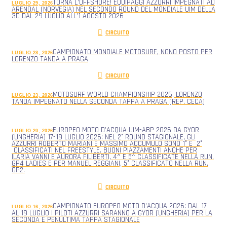
TORNA L’OFFSHORE! EQUIPAGGI AZZURRI IMPEGNATI AD
LUGLIO 29, 2026
ARENDAL (NORVEGIA) NEL SECONDO ROUND DEL MONDIALE UIM DELLA
3D DAL 29 LUGLIO ALL’1 AGOSTO 2026
CIRCUITO
CAMPIONATO MONDIALE MOTOSURF, NONO POSTO PER
LUGLIO 28, 2026
LORENZO TANDA A PRAGA
CIRCUITO
MOTOSURF WORLD CHAMPIONSHIP 2026, LORENZO
LUGLIO 23, 2026
TANDA IMPEGNATO NELLA SECONDA TAPPA A PRAGA (REP. CECA)
EUROPEO MOTO D’ACQUA UIM-ABP 2026 DA GYOR
LUGLIO 20, 2026
(UNGHERIA) 17-19 LUGLIO 2026: NEL 2° ROUND STAGIONALE, GLI
AZZURRI ROBERTO MARIANI E MASSIMO ACCUMULO SONO 1° E 2°
CLASSIFICATI NEL FREESTYLE. BUONI PIAZZAMENTI ANCHE PER
ILARIA VANNI E AURORA FILIBERTI, 4^ E 5^ CLASSIFICATE NELLA RUN.
GP4 LADIES E PER MANUEL REGGIANI, 5° CLASSIFICATO NELLA RUN.
GP2.
CIRCUITO
CAMPIONATO EUROPEO MOTO D’ACQUA 2026: DAL 17
LUGLIO 16, 2026
AL 19 LUGLIO I PILOTI AZZURRI SARANNO A GYOR (UNGHERIA) PER LA
SECONDA E PENULTIMA TAPPA STAGIONALE