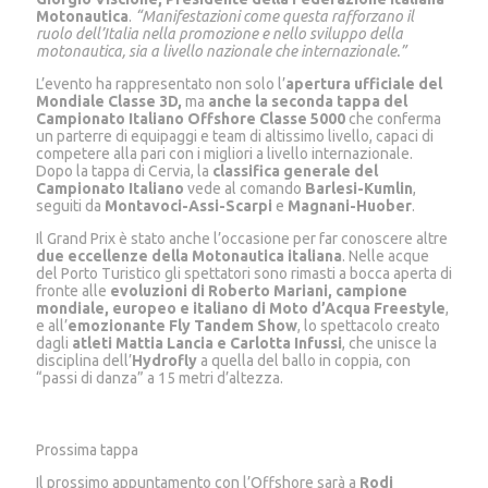
Motonautica
.
“Manifestazioni come questa rafforzano il
ruolo dell’Italia nella promozione e nello sviluppo della
motonautica, sia a livello nazionale che internazionale.”
L’evento ha rappresentato non solo l’
apertura ufficiale del
Mondiale Classe 3D,
ma
anche la seconda tappa del
Campionato Italiano Offshore Classe 5000
che conferma
un parterre di equipaggi e team di altissimo livello, capaci di
competere alla pari con i migliori a livello internazionale.
Dopo la tappa di Cervia, la
classifica generale del
Campionato Italiano
vede al comando
Barlesi-Kumlin
,
seguiti da
Montavoci-Assi-Scarpi
e
Magnani-Huober
.
Il Grand Prix è stato anche l’occasione per far conoscere altre
due eccellenze della Motonautica italiana
. Nelle acque
del Porto Turistico gli spettatori sono rimasti a bocca aperta di
fronte alle
evoluzioni di Roberto Mariani, campione
mondiale, europeo e italiano di Moto d’Acqua Freestyle
,
e all’
emozionante
Fly Tandem Show
, lo spettacolo creato
dagli
atleti Mattia Lancia e Carlotta Infussi
, che unisce la
disciplina dell’
Hydrofly
a quella del ballo in coppia, con
“passi di danza” a 15 metri d’altezza.
Prossima tappa
Il prossimo appuntamento con l’Offshore sarà a
Rodi