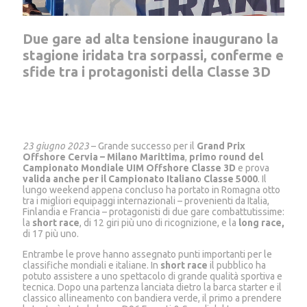
Due gare ad alta tensione inaugurano la
stagione iridata tra sorpassi, conferme e
sfide tra i protagonisti della Classe 3D
23 giugno 2023
– Grande successo per il
Grand Prix
Offshore Cervia – Milano Marittima
,
primo round del
Campionato Mondiale UIM Offshore Classe 3D
e prova
valida anche per il Campionato Italiano Classe 5000
. Il
lungo weekend appena concluso ha portato in Romagna otto
tra i migliori equipaggi internazionali – provenienti da Italia,
Finlandia e Francia – protagonisti di due gare combattutissime:
la
short race
, di 12 giri più uno di ricognizione, e la
long race,
di 17 più uno.
Entrambe le prove hanno assegnato punti importanti per le
classifiche mondiali e italiane. In
short race
il pubblico ha
potuto assistere a uno spettacolo di grande qualità sportiva e
tecnica. Dopo una partenza lanciata dietro la barca starter e il
classico allineamento con bandiera verde, il primo a prendere