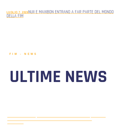
NUII E MAXIBON ENTRANO A FAR PARTE DEL MONDO
LUGLIO 7, 2026
DELLA FIM
FIM - NEWS
ULTIME NEWS
MOTONAUTICA CIRCUITO, DAL 7 AL
AGOSTO 5, 2026
9 AGOSTO 2026 TORNA IL WATERFESTIVAL AL LAGO DI
VIVERONE!