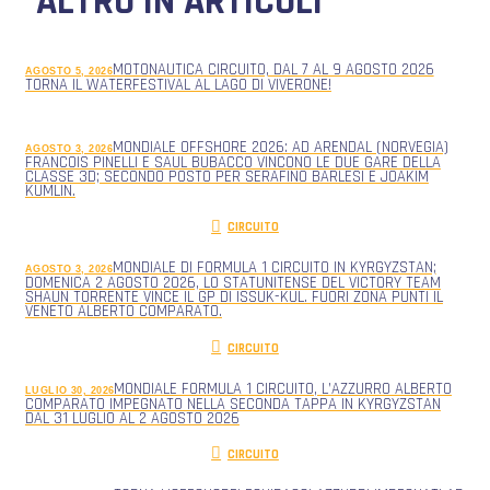
ALTRO IN ARTICOLI
MOTONAUTICA CIRCUITO, DAL 7 AL 9 AGOSTO 2026
AGOSTO 5, 2026
TORNA IL WATERFESTIVAL AL LAGO DI VIVERONE!
MONDIALE OFFSHORE 2026: AD ARENDAL (NORVEGIA)
AGOSTO 3, 2026
FRANCOIS PINELLI E SAUL BUBACCO VINCONO LE DUE GARE DELLA
CLASSE 3D; SECONDO POSTO PER SERAFINO BARLESI E JOAKIM
KUMLIN.
CIRCUITO
MONDIALE DI FORMULA 1 CIRCUITO IN KYRGYZSTAN;
AGOSTO 3, 2026
DOMENICA 2 AGOSTO 2026, LO STATUNITENSE DEL VICTORY TEAM
SHAUN TORRENTE VINCE IL GP DI ISSUK-KUL. FUORI ZONA PUNTI IL
VENETO ALBERTO COMPARATO.
CIRCUITO
MONDIALE FORMULA 1 CIRCUITO, L’AZZURRO ALBERTO
LUGLIO 30, 2026
COMPARATO IMPEGNATO NELLA SECONDA TAPPA IN KYRGYZSTAN
DAL 31 LUGLIO AL 2 AGOSTO 2026
CIRCUITO