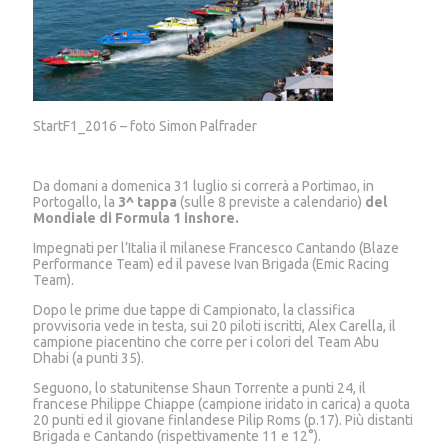
StartF1_2016 – foto Simon Palfrader
Da domani a domenica 31 luglio si correrà a Portimao, in
Portogallo, la
3^ tappa
(sulle 8 previste a calendario)
del
Mondiale di Formula 1 inshore.
Impegnati per l’Italia il milanese Francesco Cantando (Blaze
Performance Team) ed il pavese Ivan Brigada (Emic Racing
Team).
Dopo le prime due tappe di Campionato, la classifica
provvisoria vede in testa, sui 20 piloti iscritti, Alex Carella, il
campione piacentino che corre per i colori del Team Abu
Dhabi (a punti 35).
Seguono, lo statunitense Shaun Torrente a punti 24, il
francese Philippe Chiappe (campione iridato in carica) a quota
20 punti ed il giovane finlandese Pilip Roms (p.17). Più distanti
Brigada e Cantando (rispettivamente 11 e 12°).