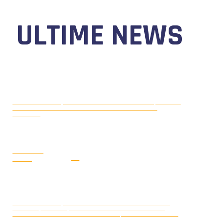
ULTIME NEWS
MOTONAUTICA CIRCUITO, DAL 7 AL
AGOSTO 5, 2026
9 AGOSTO 2026 TORNA IL WATERFESTIVAL AL LAGO DI
VIVERONE!
LEGGI LA
NEWS
MONDIALE OFFSHORE 2026: AD
AGOSTO 3, 2026
ARENDAL (NORVEGIA) FRANCOIS PINELLI E SAUL BUBACCO
VINCONO LE DUE GARE DELLA CLASSE 3D; SECONDO POSTO PER