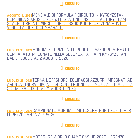
CIRCUITO
MONDIALE DI FORMULA 1 CIRCUITO IN KYRGYZSTAN;
AGOSTO 3, 2026
DOMENICA 2 AGOSTO 2026, LO STATUNITENSE DEL VICTORY TEAM
SHAUN TORRENTE VINCE IL GP DI ISSUK-KUL. FUORI ZONA PUNTI IL
VENETO ALBERTO COMPARATO.
CIRCUITO
MONDIALE FORMULA 1 CIRCUITO, L’AZZURRO ALBERTO
LUGLIO 30, 2026
COMPARATO IMPEGNATO NELLA SECONDA TAPPA IN KYRGYZSTAN
DAL 31 LUGLIO AL 2 AGOSTO 2026
CIRCUITO
TORNA L’OFFSHORE! EQUIPAGGI AZZURRI IMPEGNATI AD
LUGLIO 29, 2026
ARENDAL (NORVEGIA) NEL SECONDO ROUND DEL MONDIALE UIM DELLA
3D DAL 29 LUGLIO ALL’1 AGOSTO 2026
CIRCUITO
CAMPIONATO MONDIALE MOTOSURF, NONO POSTO PER
LUGLIO 28, 2026
LORENZO TANDA A PRAGA
CIRCUITO
MOTOSURF WORLD CHAMPIONSHIP 2026, LORENZO
LUGLIO 23, 2026