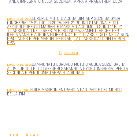
TANDA IMPEGNATO NELLA SECONDA TAPPA A PRAGA (REP. CECA)
EUROPEO MOTO D’ACQUA UIM-ABP 2026 DA GYOR
LUGLIO 20, 2026
(UNGHERIA) 17-19 LUGLIO 2026: NEL 2° ROUND STAGIONALE, GLI
AZZURRI ROBERTO MARIANI E MASSIMO ACCUMULO SONO 1° E 2°
CLASSIFICATI NEL FREESTYLE. BUONI PIAZZAMENTI ANCHE PER
ILARIA VANNI E AURORA FILIBERTI, 4^ E 5^ CLASSIFICATE NELLA RUN.
GP4 LADIES E PER MANUEL REGGIANI, 5° CLASSIFICATO NELLA RUN.
GP2.
CIRCUITO
CAMPIONATO EUROPEO MOTO D’ACQUA 2026: DAL 17
LUGLIO 16, 2026
AL 19 LUGLIO I PILOTI AZZURRI SARANNO A GYOR (UNGHERIA) PER LA
SECONDA E PENULTIMA TAPPA STAGIONALE
NUII E MAXIBON ENTRANO A FAR PARTE DEL MONDO
LUGLIO 7, 2026
DELLA FIM
FIM - NEWS