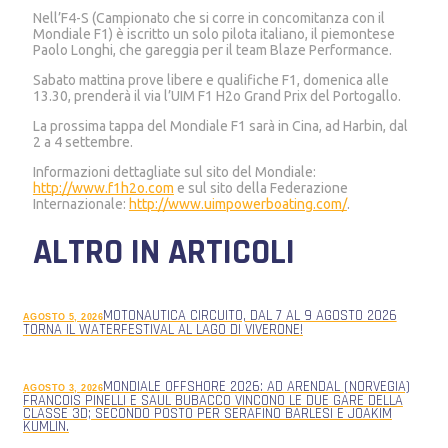
Nell’F4-S (Campionato che si corre in concomitanza con il
Mondiale F1) è iscritto un solo pilota italiano, il piemontese
Paolo Longhi, che gareggia per il team Blaze Performance.
Sabato mattina prove libere e qualifiche F1, domenica alle
13.30, prenderà il via l’UIM F1 H2o Grand Prix del Portogallo.
La prossima tappa del Mondiale F1 sarà in Cina, ad Harbin, dal
2 a 4 settembre.
Informazioni dettagliate sul sito del Mondiale:
http://www.f1h2o.com
e sul sito della Federazione
Internazionale:
http://www.uimpowerboating.com/
.
ALTRO IN ARTICOLI
MOTONAUTICA CIRCUITO, DAL 7 AL 9 AGOSTO 2026
AGOSTO 5, 2026
TORNA IL WATERFESTIVAL AL LAGO DI VIVERONE!
MONDIALE OFFSHORE 2026: AD ARENDAL (NORVEGIA)
AGOSTO 3, 2026
FRANCOIS PINELLI E SAUL BUBACCO VINCONO LE DUE GARE DELLA
CLASSE 3D; SECONDO POSTO PER SERAFINO BARLESI E JOAKIM
KUMLIN.