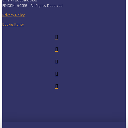
CF e PI 06369180150
FIMCONI @2016 | All Rights Reserved
Privacy Policy
Cookie Policy