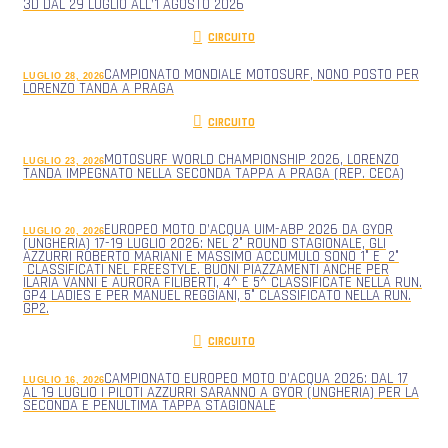
3D DAL 29 LUGLIO ALL’1 AGOSTO 2026
CIRCUITO
CAMPIONATO MONDIALE MOTOSURF, NONO POSTO PER
LUGLIO 28, 2026
LORENZO TANDA A PRAGA
CIRCUITO
MOTOSURF WORLD CHAMPIONSHIP 2026, LORENZO
LUGLIO 23, 2026
TANDA IMPEGNATO NELLA SECONDA TAPPA A PRAGA (REP. CECA)
EUROPEO MOTO D’ACQUA UIM-ABP 2026 DA GYOR
LUGLIO 20, 2026
(UNGHERIA) 17-19 LUGLIO 2026: NEL 2° ROUND STAGIONALE, GLI
AZZURRI ROBERTO MARIANI E MASSIMO ACCUMULO SONO 1° E 2°
CLASSIFICATI NEL FREESTYLE. BUONI PIAZZAMENTI ANCHE PER
ILARIA VANNI E AURORA FILIBERTI, 4^ E 5^ CLASSIFICATE NELLA RUN.
GP4 LADIES E PER MANUEL REGGIANI, 5° CLASSIFICATO NELLA RUN.
GP2.
CIRCUITO
CAMPIONATO EUROPEO MOTO D’ACQUA 2026: DAL 17
LUGLIO 16, 2026
AL 19 LUGLIO I PILOTI AZZURRI SARANNO A GYOR (UNGHERIA) PER LA
SECONDA E PENULTIMA TAPPA STAGIONALE