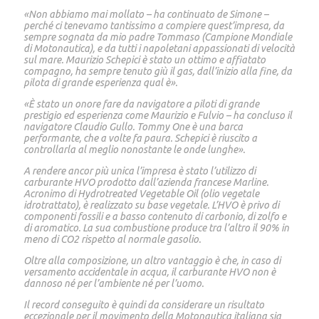
«Non abbiamo mai mollato – ha continuato de Simone –
perché ci tenevamo tantissimo a compiere quest’impresa, da
sempre sognata da mio padre Tommaso (Campione Mondiale
di Motonautica), e da tutti i napoletani appassionati di velocità
sul mare. Maurizio Schepici è stato un ottimo e affiatato
compagno, ha sempre tenuto giù il gas, dall’inizio alla fine, da
pilota di grande esperienza qual è».
«È stato un onore fare da navigatore a piloti di grande
prestigio ed esperienza come Maurizio e Fulvio – ha concluso il
navigatore Claudio Gullo. Tommy One è una barca
performante, che a volte fa paura. Schepici è riuscito a
controllarla al meglio nonostante le onde lunghe».
A rendere ancor più unica l’impresa è stato l’utilizzo di
carburante HVO prodotto dall’azienda francese Marline.
Acronimo di Hydrotreated Vegetable Oil (olio vegetale
idrotrattato), è realizzato su base vegetale. L’HVO è privo di
componenti fossili e a basso contenuto di carbonio, di zolfo e
di aromatico. La sua combustione produce tra l’altro il 90% in
meno di CO2 rispetto al normale gasolio.
Oltre alla composizione, un altro vantaggio è che, in caso di
versamento accidentale in acqua, il carburante HVO non è
dannoso né per l’ambiente né per l’uomo.
Il record conseguito è quindi da considerare un risultato
eccezionale per il movimento della Motonautica italiana sia