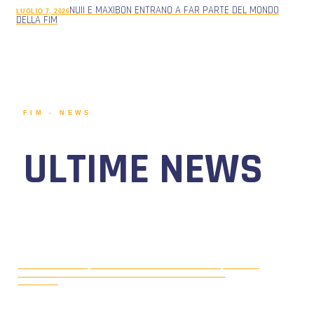
NUII E MAXIBON ENTRANO A FAR PARTE DEL MONDO
LUGLIO 7, 2026
DELLA FIM
FIM - NEWS
ULTIME NEWS
MOTONAUTICA CIRCUITO, DAL 7 AL
AGOSTO 5, 2026
9 AGOSTO 2026 TORNA IL WATERFESTIVAL AL LAGO DI
VIVERONE!