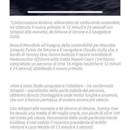
“L’imbarcazione italiana, alimentata da carburante sostenibile,
ha ottenuto il nuovo primato in 12 minuti e 24 secondi con
Schepici alle manette, de Simone al timone e il navigatore
Gullo.
Record Mondiale all’insegna della sostenibilità per Maurizio
Schepici, Fulvio De Simone e il navigatore Claudio Gullo che, a
bordo di Tommy One, hanno battuto il record mondiale di
Motonautica Offshore sulla tratta Napoli-Capri. I tre hanno
completato un percorso di circa 16 miglia nautiche in 12 minuti
e 24 secondi, stabilendo il nuovo primato.
«Non è stato facile conquistare l’obiettivo – ha confermato
Schepici – soprattutto nella parte iniziale del percorso,
abbiamo dovuto fronteggiare onde molto lunghe e anomale,
che non ci hanno permesso di andare ancora più veloci».
Con Schepici alle manette e de Simone al timone, Tommy One
ha tenuto una media di 90 miglia orarie, con picchi di oltre 100
nel tratto più veloce. Nonostante delle onde particolarmente
insidiose, è così caduto il riscontro precedente di Achille
Ventura e Luca Nicolini di 13 minuti e 5 secondi.