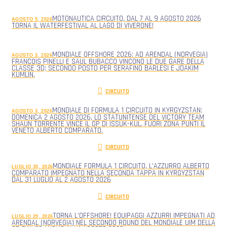
MOTONAUTICA CIRCUITO, DAL 7 AL 9 AGOSTO 2026
AGOSTO 5, 2026
TORNA IL WATERFESTIVAL AL LAGO DI VIVERONE!
MONDIALE OFFSHORE 2026: AD ARENDAL (NORVEGIA)
AGOSTO 3, 2026
FRANCOIS PINELLI E SAUL BUBACCO VINCONO LE DUE GARE DELLA
CLASSE 3D; SECONDO POSTO PER SERAFINO BARLESI E JOAKIM
KUMLIN.
CIRCUITO
MONDIALE DI FORMULA 1 CIRCUITO IN KYRGYZSTAN;
AGOSTO 3, 2026
DOMENICA 2 AGOSTO 2026, LO STATUNITENSE DEL VICTORY TEAM
SHAUN TORRENTE VINCE IL GP DI ISSUK-KUL. FUORI ZONA PUNTI IL
VENETO ALBERTO COMPARATO.
CIRCUITO
MONDIALE FORMULA 1 CIRCUITO, L’AZZURRO ALBERTO
LUGLIO 30, 2026
COMPARATO IMPEGNATO NELLA SECONDA TAPPA IN KYRGYZSTAN
DAL 31 LUGLIO AL 2 AGOSTO 2026
CIRCUITO
TORNA L’OFFSHORE! EQUIPAGGI AZZURRI IMPEGNATI AD
LUGLIO 29, 2026
ARENDAL (NORVEGIA) NEL SECONDO ROUND DEL MONDIALE UIM DELLA