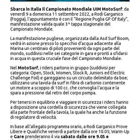
Sbarca in Italia il Campionato Mondiale UIM MotoSurf
: da
venerdì 9 a domenica 11 settembre 2022, a Rodi Garganico
(Foggia), l’appuntamento è con il “Regione Puglia GP Of Italy”,
manifestazione valida quale 3^ tappa stagionale del
Campionato Mondiale.
La manifestazione pugliese, organizzata dalla Asd Surf Boom,
vedrà in azione presso lo specchio d’acqua adiacente alla
Marina un centinaio di piloti provenienti da ogni parte del
mondo, suddivisi nelle sei categorie in gara e pronti a sfidarsi
in acqua in questa cruciale fase del Campionato Mondiale.
Nel
MotoSurf
, i riders partono in gruppo (suddivisi per
categoria: Open, Stock, Women, Stock R, Juniors ed Electric
Challenge Foil) e gareggiano su un circuito delimitato da boe;
utilizzano una tavola da surf in fibra di carbonio contenente
un motore a scoppio di 100 cc. che convoglia l’acqua e la
spara a pressione dal retro del corpo pompa.
Per tenersi in equilibrio e viaggiare in sicurezza i riders hanno
a disposizione una cordella di sicurezza che viene collegata
alla parte frontale della tavola, la quale ha anche la funzione
di regolatore di velocità.
In base all’allegato programma orario, a Rodi Garganico Prove
Libere e Qualifiche venerdì a partire dalla ore 10.05; Warm-Up
e
Gare
prenderanno il via
sabato dalle ore 9.05 e