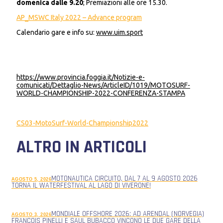
domenica dalle 9.20
; Premiazioni alle ore 15.30.
AP_MSWC Italy 2022 – Advance program
Calendario gare e info su:
www.uim.sport
https://www.provincia.foggia.it/Notizie-e-
comunicati/Dettaglio-News/ArticleID/1019/MOTOSURF-
WORLD-CHAMPIONSHIP-2022-CONFERENZA-STAMPA
CS03-MotoSurf-World-Championship2022
ALTRO IN ARTICOLI
MOTONAUTICA CIRCUITO, DAL 7 AL 9 AGOSTO 2026
AGOSTO 5, 2026
TORNA IL WATERFESTIVAL AL LAGO DI VIVERONE!
MONDIALE OFFSHORE 2026: AD ARENDAL (NORVEGIA)
AGOSTO 3, 2026
FRANCOIS PINELLI E SAUL BUBACCO VINCONO LE DUE GARE DELLA