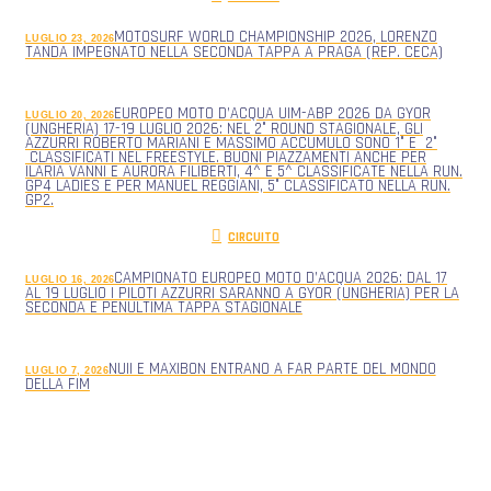
MOTOSURF WORLD CHAMPIONSHIP 2026, LORENZO
LUGLIO 23, 2026
TANDA IMPEGNATO NELLA SECONDA TAPPA A PRAGA (REP. CECA)
EUROPEO MOTO D’ACQUA UIM-ABP 2026 DA GYOR
LUGLIO 20, 2026
(UNGHERIA) 17-19 LUGLIO 2026: NEL 2° ROUND STAGIONALE, GLI
AZZURRI ROBERTO MARIANI E MASSIMO ACCUMULO SONO 1° E 2°
CLASSIFICATI NEL FREESTYLE. BUONI PIAZZAMENTI ANCHE PER
ILARIA VANNI E AURORA FILIBERTI, 4^ E 5^ CLASSIFICATE NELLA RUN.
GP4 LADIES E PER MANUEL REGGIANI, 5° CLASSIFICATO NELLA RUN.
GP2.
CIRCUITO
CAMPIONATO EUROPEO MOTO D’ACQUA 2026: DAL 17
LUGLIO 16, 2026
AL 19 LUGLIO I PILOTI AZZURRI SARANNO A GYOR (UNGHERIA) PER LA
SECONDA E PENULTIMA TAPPA STAGIONALE
NUII E MAXIBON ENTRANO A FAR PARTE DEL MONDO
LUGLIO 7, 2026
DELLA FIM