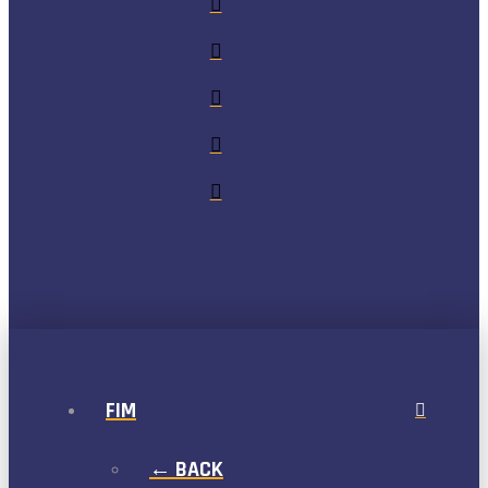
FIM
← BACK