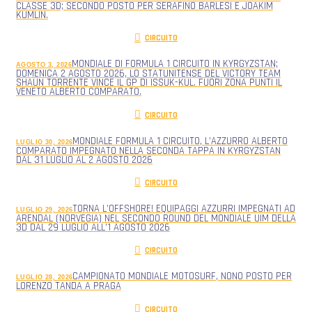
CLASSE 3D; SECONDO POSTO PER SERAFINO BARLESI E JOAKIM
KUMLIN.
CIRCUITO
MONDIALE DI FORMULA 1 CIRCUITO IN KYRGYZSTAN;
AGOSTO 3, 2026
DOMENICA 2 AGOSTO 2026, LO STATUNITENSE DEL VICTORY TEAM
SHAUN TORRENTE VINCE IL GP DI ISSUK-KUL. FUORI ZONA PUNTI IL
VENETO ALBERTO COMPARATO.
CIRCUITO
MONDIALE FORMULA 1 CIRCUITO, L’AZZURRO ALBERTO
LUGLIO 30, 2026
COMPARATO IMPEGNATO NELLA SECONDA TAPPA IN KYRGYZSTAN
DAL 31 LUGLIO AL 2 AGOSTO 2026
CIRCUITO
TORNA L’OFFSHORE! EQUIPAGGI AZZURRI IMPEGNATI AD
LUGLIO 29, 2026
ARENDAL (NORVEGIA) NEL SECONDO ROUND DEL MONDIALE UIM DELLA
3D DAL 29 LUGLIO ALL’1 AGOSTO 2026
CIRCUITO
CAMPIONATO MONDIALE MOTOSURF, NONO POSTO PER
LUGLIO 28, 2026
LORENZO TANDA A PRAGA
CIRCUITO