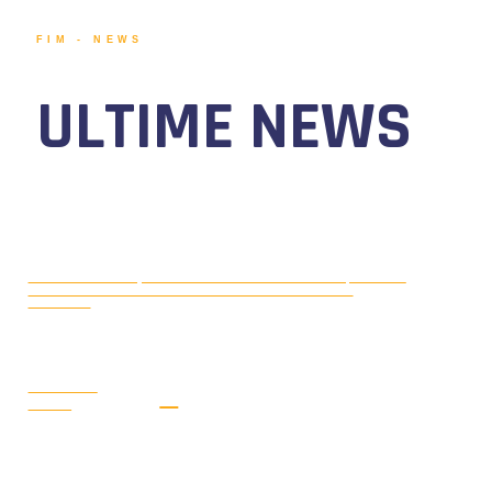
FIM - NEWS
ULTIME NEWS
MOTONAUTICA CIRCUITO, DAL 7 AL
AGOSTO 5, 2026
9 AGOSTO 2026 TORNA IL WATERFESTIVAL AL LAGO DI
VIVERONE!
LEGGI LA
NEWS