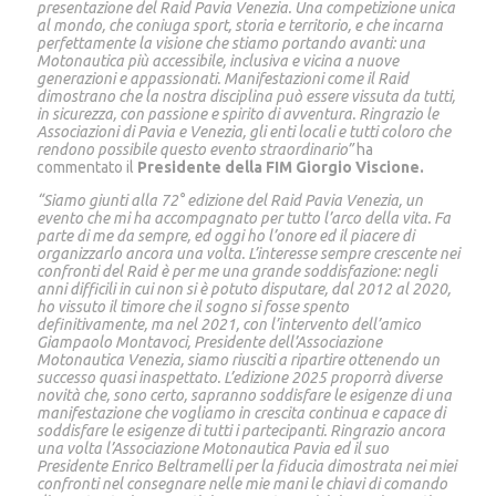
presentazione del Raid Pavia Venezia. Una competizione unica
al mondo, che coniuga sport, storia e territorio, e che incarna
perfettamente la visione che stiamo portando avanti: una
Motonautica più accessibile, inclusiva e vicina a nuove
generazioni e appassionati. Manifestazioni come il Raid
dimostrano che la nostra disciplina può essere vissuta da tutti,
in sicurezza, con passione e spirito di avventura. Ringrazio le
Associazioni di Pavia e Venezia, gli enti locali e tutti coloro che
rendono possibile questo evento straordinario”
ha
commentato il
Presidente della FIM Giorgio Viscione.
“Siamo giunti alla 72° edizione del Raid Pavia Venezia, un
evento che mi ha accompagnato per tutto l’arco della vita. Fa
parte di me da sempre, ed oggi ho l’onore ed il piacere di
organizzarlo ancora una volta. L’interesse sempre crescente nei
confronti del Raid è per me una grande soddisfazione: negli
anni difficili in cui non si è potuto disputare, dal 2012 al 2020,
ho vissuto il timore che il sogno si fosse spento
definitivamente, ma nel 2021, con l’intervento dell’amico
Giampaolo Montavoci, Presidente dell’Associazione
Motonautica Venezia, siamo riusciti a ripartire ottenendo un
successo quasi inaspettato. L’edizione 2025 proporrà diverse
novità che, sono certo, sapranno soddisfare le esigenze di una
manifestazione che vogliamo in crescita continua e capace di
soddisfare le esigenze di tutti i partecipanti. Ringrazio ancora
una volta l’Associazione Motonautica Pavia ed il suo
Presidente Enrico Beltramelli per la fiducia dimostrata nei miei
confronti nel consegnare nelle mie mani le chiavi di comando