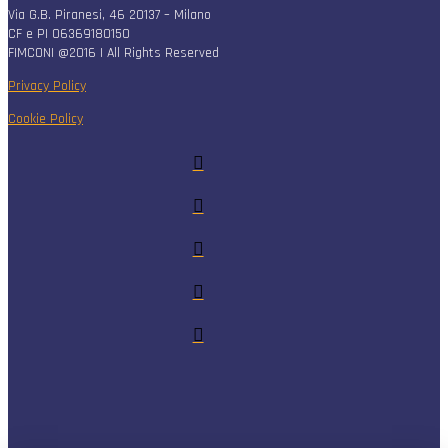
Via G.B. Piranesi, 46 20137 – Milano
CF e PI 06369180150
FIMCONI @2016 | All Rights Reserved
Privacy Policy
Cookie Policy