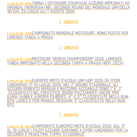
TORNA L’OFFSHORE! EQUIPAGGI AZZURRI IMPEGNATI AD
LUGLIO 29, 2026
ARENDAL (NORVEGIA) NEL SECONDO ROUND DEL MONDIALE UIM DELLA
3D DAL 29 LUGLIO ALL’1 AGOSTO 2026
CIRCUITO
CAMPIONATO MONDIALE MOTOSURF, NONO POSTO PER
LUGLIO 28, 2026
LORENZO TANDA A PRAGA
CIRCUITO
MOTOSURF WORLD CHAMPIONSHIP 2026, LORENZO
LUGLIO 23, 2026
TANDA IMPEGNATO NELLA SECONDA TAPPA A PRAGA (REP. CECA)
EUROPEO MOTO D’ACQUA UIM-ABP 2026 DA GYOR
LUGLIO 20, 2026
(UNGHERIA) 17-19 LUGLIO 2026: NEL 2° ROUND STAGIONALE, GLI
AZZURRI ROBERTO MARIANI E MASSIMO ACCUMULO SONO 1° E 2°
CLASSIFICATI NEL FREESTYLE. BUONI PIAZZAMENTI ANCHE PER
ILARIA VANNI E AURORA FILIBERTI, 4^ E 5^ CLASSIFICATE NELLA RUN.
GP4 LADIES E PER MANUEL REGGIANI, 5° CLASSIFICATO NELLA RUN.
GP2.
CIRCUITO
CAMPIONATO EUROPEO MOTO D’ACQUA 2026: DAL 17
LUGLIO 16, 2026
AL 19 LUGLIO I PILOTI AZZURRI SARANNO A GYOR (UNGHERIA) PER LA
SECONDA E PENULTIMA TAPPA STAGIONALE