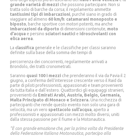
grande varietà di mezzi
che possono partecipare. Non si
tratta solo di barche da corsa; il regolamento ammette
tantissimi tipi di imbarcazioni
, purché siano in grado di
viaggiare ad almeno
60 km/h
:
catamarani monoposto e
biposto
, barche sportive con motori potenti, ma anche
imbarcazioni da diporto
di dimensioni contenute,
moto
d’acqua
e persino
sciatori nautici
e
idroscivolanti con
elica aerea
.
La
classifica
generale e le classifiche per classi saranno
definite sulla base della somma dei tempi di
percorrenza dei concorrenti, regolarmente arrivati a
Brondolo, dei tratti cronometrati.
Saranno
quasi 100
i mezzi
che prenderanno il via da Pavia il 2
giugno, a conferma dell’interesse crescente verso il Raid da
parte di piloti professionisti, appassionati e team provenienti
da tutta Italia e dall’estero. Quattordici gli equipaggi stranieri,
provenienti da
Emirati Arabi, Austria, Belgio, Germania,
Malta Principato di Monaco e Svizzera.
Una ricchezza di
partecipanti che rende questo evento non solo una gara di
velocità, ma un vero
spettacolo sull’acqua
, aperto a
professionisti e appassionati con mezzi molto diversi, uniti
dalla stessa passione per il fiume e la Motonautica.
“È con grande emozione che, per la prima volta da Presidente
della Federazione Italiana Motonautica, partecipo alla