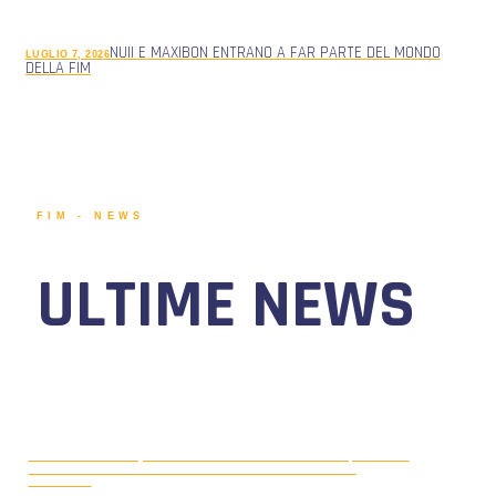
NUII E MAXIBON ENTRANO A FAR PARTE DEL MONDO
LUGLIO 7, 2026
DELLA FIM
FIM - NEWS
ULTIME NEWS
MOTONAUTICA CIRCUITO, DAL 7 AL
AGOSTO 5, 2026
9 AGOSTO 2026 TORNA IL WATERFESTIVAL AL LAGO DI
VIVERONE!