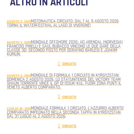
ALTRO IN ARTICOLI
MOTONAUTICA CIRCUITO, DAL 7 AL 9 AGOSTO 2026
AGOSTO 5, 2026
TORNA IL WATERFESTIVAL AL LAGO DI VIVERONE!
MONDIALE OFFSHORE 2026: AD ARENDAL (NORVEGIA)
AGOSTO 3, 2026
FRANCOIS PINELLI E SAUL BUBACCO VINCONO LE DUE GARE DELLA
CLASSE 3D; SECONDO POSTO PER SERAFINO BARLESI E JOAKIM
KUMLIN.
CIRCUITO
MONDIALE DI FORMULA 1 CIRCUITO IN KYRGYZSTAN;
AGOSTO 3, 2026
DOMENICA 2 AGOSTO 2026, LO STATUNITENSE DEL VICTORY TEAM
SHAUN TORRENTE VINCE IL GP DI ISSUK-KUL. FUORI ZONA PUNTI IL
VENETO ALBERTO COMPARATO.
CIRCUITO
MONDIALE FORMULA 1 CIRCUITO, L’AZZURRO ALBERTO
LUGLIO 30, 2026
COMPARATO IMPEGNATO NELLA SECONDA TAPPA IN KYRGYZSTAN
DAL 31 LUGLIO AL 2 AGOSTO 2026
CIRCUITO