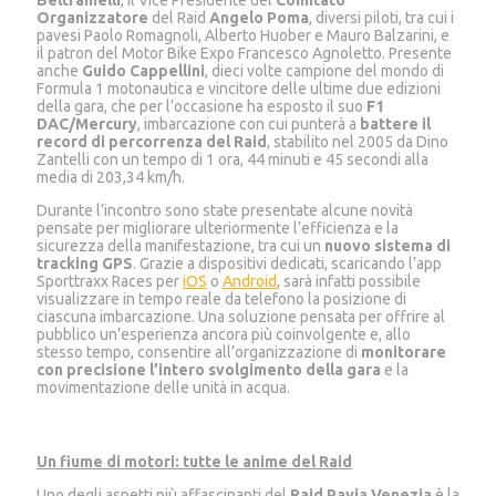
Beltramelli
, il Vice Presidente del
Comitato
Organizzatore
del Raid
Angelo Poma
, diversi piloti, tra cui i
pavesi Paolo Romagnoli, Alberto Huober e Mauro Balzarini, e
il patron del Motor Bike Expo Francesco Agnoletto. Presente
anche
Guido Cappellini
, dieci volte campione del mondo di
Formula 1 motonautica e vincitore delle ultime due edizioni
della gara, che per l’occasione ha esposto il suo
F1
DAC/Mercury
, imbarcazione con cui punterà a
battere il
record di percorrenza del Raid
, stabilito nel 2005 da Dino
Zantelli con un tempo di 1 ora, 44 minuti e 45 secondi alla
media di 203,34 km/h.
Durante l’incontro sono state presentate alcune novità
pensate per migliorare ulteriormente l’efficienza e la
sicurezza della manifestazione, tra cui un
nuovo sistema di
tracking GPS
. Grazie a dispositivi dedicati, scaricando l’app
Sporttraxx Races per
iOS
o
Android
, sarà infatti possibile
visualizzare in tempo reale da telefono la posizione di
ciascuna imbarcazione. Una soluzione pensata per offrire al
pubblico un’esperienza ancora più coinvolgente e, allo
stesso tempo, consentire all’organizzazione di
monitorare
con precisione l’intero svolgimento della gara
e la
movimentazione delle unità in acqua.
Un fiume di motori: tutte le anime del Raid
Uno degli aspetti più affascinanti del
Raid Pavia Venezia
è la