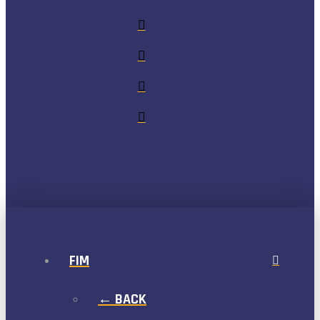
FIM
← BACK