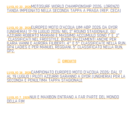
MOTOSURF WORLD CHAMPIONSHIP 2026, LORENZO
LUGLIO 23, 2026
TANDA IMPEGNATO NELLA SECONDA TAPPA A PRAGA (REP. CECA)
EUROPEO MOTO D’ACQUA UIM-ABP 2026 DA GYOR
LUGLIO 20, 2026
(UNGHERIA) 17-19 LUGLIO 2026: NEL 2° ROUND STAGIONALE, GLI
AZZURRI ROBERTO MARIANI E MASSIMO ACCUMULO SONO 1° E 2°
CLASSIFICATI NEL FREESTYLE. BUONI PIAZZAMENTI ANCHE PER
ILARIA VANNI E AURORA FILIBERTI, 4^ E 5^ CLASSIFICATE NELLA RUN.
GP4 LADIES E PER MANUEL REGGIANI, 5° CLASSIFICATO NELLA RUN.
GP2.
CIRCUITO
CAMPIONATO EUROPEO MOTO D’ACQUA 2026: DAL 17
LUGLIO 16, 2026
AL 19 LUGLIO I PILOTI AZZURRI SARANNO A GYOR (UNGHERIA) PER LA
SECONDA E PENULTIMA TAPPA STAGIONALE
NUII E MAXIBON ENTRANO A FAR PARTE DEL MONDO
LUGLIO 7, 2026
DELLA FIM