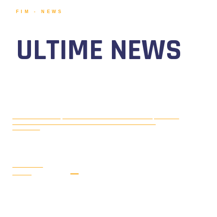
FIM - NEWS
ULTIME NEWS
MOTONAUTICA CIRCUITO, DAL 7 AL
AGOSTO 5, 2026
9 AGOSTO 2026 TORNA IL WATERFESTIVAL AL LAGO DI
VIVERONE!
LEGGI LA
NEWS
MONDIALE OFFSHORE 2026: AD
AGOSTO 3, 2026