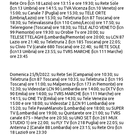
Rete Oro (lcn 18 Lazio) ore 13:15 e ore 19:30; su Rete Sole
(lcn 13 Umbria) ore 14:15; su TVA Vicenza (lcn.10 Veneto) ore
15:00; su Canale 7 (Puglia) ore 15:30; su TELE ORTE
(Umbria/Lazio) ore 15:30; su Teletruria (lcn 87 Toscana) ore
18:30; su Televalassina (lcn 110 Como/Lecco) ore 17:50; su
Teleregione (Toscana) ore 18:30; su TELE ALTO VENETO (lcn
99 Piemonte) ore 19:30: su Orobie Tv ore 20:00; su
TELESETTELAGHI (Lombardia/Piemonte) ore 20:00; su LCN 87
Lazio ore 21:40; su Teletruria 2 (lcn 185 Toscana) pre 22:05;
su Clivio TV (canale 680 Toscana) ore 22:40; su RETE SOLE
(lcn13 Umbria) ore 23:55; su TVRS MARCHE (lcn 111 Marche)
ore 23:45
Domenica 25/9/2022: su Rete Sei (Campania) ore 10:30; su
Teletruria (lcn 87 Toscana) ore 10:35; su Teletruria 2 (lcn 195
Toscana) ore 11:00; su Malpensa tv (lcn 173 in Piemonte) ore
12:30; su Videostar LCN 90 Lombardia ore 14:00; su DI.TV (lcn
90 Emilia) ore 14:00; su TVRS MARCHE (lcn 111 Marche) ore
14:15; su ONE TV (Emilia) ore 14:30; su Tele Venezia ore
15:00 e ore 18:00; su Videostar 2 (LCN 91 Lombardia) ore
15:20; su Tele PaviaMilanotv (Lombardia) ore 18:00; su SUPER
TV (Lombardia) ore 19:00; su Quintarete ore 21:00; su TVRS
canale 675 – Marche ore 20:50; su UNO SET (lcn 261 MUX
STUDIO 1) ore 22:00; su FLY TV (lcn 218 Puglia) ore 22:05; su
Antenna 2 (Canale 88 Lombardia) ore 23:15; su Rete Oro (lcn
18 Lazio9 ore 23:30