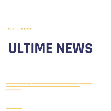
FIM - NEWS
ULTIME NEWS
MOTONAUTICA CIRCUITO, DAL 7 AL
AGOSTO 5, 2026
9 AGOSTO 2026 TORNA IL WATERFESTIVAL AL LAGO DI
VIVERONE!
LEGGI LA