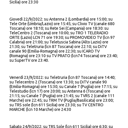
Sicilia) ore 23:30
Giovedì 22/9/2022: su Antenna 2 (Lombardia) ore 15:00; su
Tele Orte (Umbria/Lazio) ore 15:45; su Clivio TV (canale 680
Toscana) ore 18:10; su Rete Sei (Campania) ore 18:30: su
TeleCentro 2 (Toscana) ore 10:00; su TRO 1 TELERADIO
ORTE (Lazio) LCN 71 ore 19:30; su PROMOVIDEO TV (lcn 97
Calabria) ore 21:00; su Teletuscia Sabina (Alto Lazio) ore
21:30; su Teletruria (lcn 87 Toscana) ore 22:10; su DiTV
canale 90 (Emilia-Romagna) ore 22:30; su ICARO TV
(Romagna) ore 23:10 su TV PRATO (lcn74 Toscana) ore 23:40;
su SuperTV ore 23:40.
Venerdì 23/9/2022: su Teletruria (lcn 87 Toscana) ore 14:40;
su Telecentro 2 (Toscana) ore 13:30; su DiTV canale 90
(Emilia-Romagna) ore 15:30; su Canale 7 (Puglia) ore 17:15; su
Telestudio (lcn 17) ore 20:00; su Antenna 6 (Toscana) ore
21:15; su Canale 7 (Puglia) ore 21:45; su TVRS 2 (canale 111
Marche) ore 22:45; su TRM TV (Puglia/Basilicata) ore 23:00;
su TRS sole (lcn 611 Sicilia) ore 23:30; su TV CENTRO
MARCHE (lcn 10 Marche) ore 24:30
Sabato 24/9/2022: su TRS Sole (lcn 611 Sicilia) ore 6:30; su