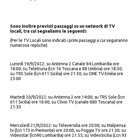
Sono inoltre previsti passaggi su un network di TV
locali, tra cui segnaliamo le seguenti:
(Per le TV Locali sono indicati i primi passaggi a cui seguiranno
numerose repliche)
Lunedì 19/9/2022:
su
Antenna 2 Canale 84 Lombardia ore
18:00; su Teletruria (lcn 16 Toscana e 88 Umbria) ore 18:30;
su TRS Sole (lcn 611 Sicilia) ore 21:30; su ONE TV Emilia ore
23:00
Martedì 20/9/2022: su Antenna 2 ore 14:00;
s
u TRS Sole (lcn
611 Sicilia) ore 16:00; su Clivio TV (canale 680 Toscana) ore
21:30
Mercoledì 21/9/2022: su Televersilia ore 20:00; su Malpensa
tv (lcn 173 in Piemonte) ore 20:00; su Foggia TV ore 21:30; su
Videostar (lcn90 Lombardia) ore 21:55; su VideoSicilia (Lcn 93