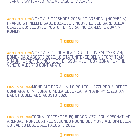
TORNA IL WATERFESTIVAL AL LAGO DI VIVERONE!
MONDIALE OFFSHORE 2026: AD ARENDAL (NORVEGIA)
AGOSTO 3, 2026
FRANCOIS PINELLI E SAUL BUBACCO VINCONO LE DUE GARE DELLA
CLASSE 3D; SECONDO POSTO PER SERAFINO BARLESI E JOAKIM
KUMLIN.
CIRCUITO
MONDIALE DI FORMULA 1 CIRCUITO IN KYRGYZSTAN;
AGOSTO 3, 2026
DOMENICA 2 AGOSTO 2026, LO STATUNITENSE DEL VICTORY TEAM
SHAUN TORRENTE VINCE IL GP DI ISSUK-KUL. FUORI ZONA PUNTI IL
VENETO ALBERTO COMPARATO.
CIRCUITO
MONDIALE FORMULA 1 CIRCUITO, L’AZZURRO ALBERTO
LUGLIO 30, 2026
COMPARATO IMPEGNATO NELLA SECONDA TAPPA IN KYRGYZSTAN
DAL 31 LUGLIO AL 2 AGOSTO 2026
CIRCUITO
TORNA L’OFFSHORE! EQUIPAGGI AZZURRI IMPEGNATI AD
LUGLIO 29, 2026
ARENDAL (NORVEGIA) NEL SECONDO ROUND DEL MONDIALE UIM DELLA
3D DAL 29 LUGLIO ALL’1 AGOSTO 2026
CIRCUITO