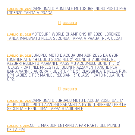
CAMPIONATO MONDIALE MOTOSURF, NONO POSTO PER
LUGLIO 28, 2026
LORENZO TANDA A PRAGA
CIRCUITO
MOTOSURF WORLD CHAMPIONSHIP 2026, LORENZO
LUGLIO 23, 2026
TANDA IMPEGNATO NELLA SECONDA TAPPA A PRAGA (REP. CECA)
EUROPEO MOTO D’ACQUA UIM-ABP 2026 DA GYOR
LUGLIO 20, 2026
(UNGHERIA) 17-19 LUGLIO 2026: NEL 2° ROUND STAGIONALE, GLI
AZZURRI ROBERTO MARIANI E MASSIMO ACCUMULO SONO 1° E 2°
CLASSIFICATI NEL FREESTYLE. BUONI PIAZZAMENTI ANCHE PER
ILARIA VANNI E AURORA FILIBERTI, 4^ E 5^ CLASSIFICATE NELLA RUN.
GP4 LADIES E PER MANUEL REGGIANI, 5° CLASSIFICATO NELLA RUN.
GP2.
CIRCUITO
CAMPIONATO EUROPEO MOTO D’ACQUA 2026: DAL 17
LUGLIO 16, 2026
AL 19 LUGLIO I PILOTI AZZURRI SARANNO A GYOR (UNGHERIA) PER LA
SECONDA E PENULTIMA TAPPA STAGIONALE
NUII E MAXIBON ENTRANO A FAR PARTE DEL MONDO
LUGLIO 7, 2026
DELLA FIM