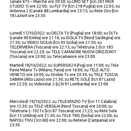
canale 675 – Marche ore 20:50; su UNO SET (lcn 261 MUX
STUDIO 1) ore 22:00; su FLY TV (lcn 218 Puglia) ore 22:05; su
Antenna 2 (Canale 88 Lombardia) ore 23:15; su Rete Oro (lcn
18 Lazio9 ore 23:30
Lunedì 17/10/2022: su DELTA TV (Puglia) ore 18:00; su Di.Tv
(canale 90 Emilia) ore 21:10; su ISOLA TV (Nord Sardegna) ore
21:30; su VIDEO SICILIA (lcn 93 Sicilia) ore 21:30; su
TELERIVIERA (Toscana) ore 22:15; su Teletruria 2 (lcn 185
Toscana) ore 22:20; su TELE CAMAIORE NUOVI ORIZZONTI
(Toscana) ore 23:00; su Telecamaiore ore 23:00
Martedì 18/10/2022: su SUPERSIX24 (Fvg) ore 11:00; su Tele
Pavia Milano Tv (Milano, Pavia) ore 16:00; su TELE ALTO
VENETO ore 20:00; su Orobie Tv ore 20:30; su TELE TUSCIA
SABINA (Alto Lazio) ore 21:30; su RETE SOLE (lcn 87 Lazio)
ore 22:20; su Videostar 2 (LCN 91 Lombardia) ore 23:00
Mercoledì 19/10/2022: su TELESPAZIO TV (lcn 11 Calabria)
ore 12:30; su TELE VERSILIA (Nord Toscana) ore 20:00; su
Teletruria 2-102Tv (lcn 87 Toscana) ore 21;25; su Rete Sole
(lcn 13 Umbria) ore 21:30; su TELE TRIS (Sicilia) ore 22:00; su
NAPOLI TIVU ( lcn 80) ore 22:00; su Retesei (Campania) ore
23:30