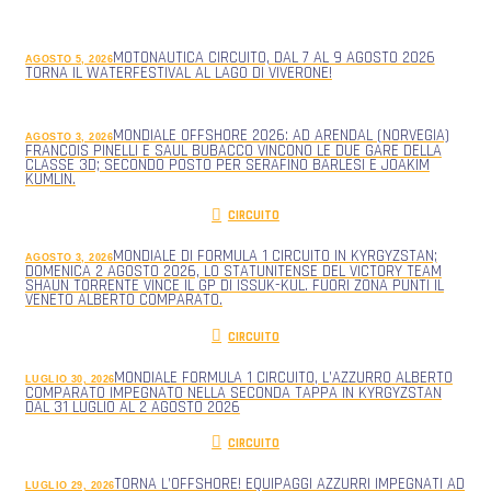
MOTONAUTICA CIRCUITO, DAL 7 AL 9 AGOSTO 2026
AGOSTO 5, 2026
TORNA IL WATERFESTIVAL AL LAGO DI VIVERONE!
MONDIALE OFFSHORE 2026: AD ARENDAL (NORVEGIA)
AGOSTO 3, 2026
FRANCOIS PINELLI E SAUL BUBACCO VINCONO LE DUE GARE DELLA
CLASSE 3D; SECONDO POSTO PER SERAFINO BARLESI E JOAKIM
KUMLIN.
CIRCUITO
MONDIALE DI FORMULA 1 CIRCUITO IN KYRGYZSTAN;
AGOSTO 3, 2026
DOMENICA 2 AGOSTO 2026, LO STATUNITENSE DEL VICTORY TEAM
SHAUN TORRENTE VINCE IL GP DI ISSUK-KUL. FUORI ZONA PUNTI IL
VENETO ALBERTO COMPARATO.
CIRCUITO
MONDIALE FORMULA 1 CIRCUITO, L’AZZURRO ALBERTO
LUGLIO 30, 2026
COMPARATO IMPEGNATO NELLA SECONDA TAPPA IN KYRGYZSTAN
DAL 31 LUGLIO AL 2 AGOSTO 2026
CIRCUITO
TORNA L’OFFSHORE! EQUIPAGGI AZZURRI IMPEGNATI AD
LUGLIO 29, 2026