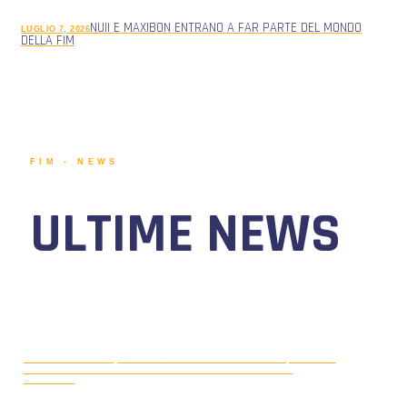
NUII E MAXIBON ENTRANO A FAR PARTE DEL MONDO
LUGLIO 7, 2026
DELLA FIM
FIM - NEWS
ULTIME NEWS
MOTONAUTICA CIRCUITO, DAL 7 AL
AGOSTO 5, 2026
9 AGOSTO 2026 TORNA IL WATERFESTIVAL AL LAGO DI
VIVERONE!