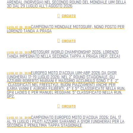
ARENDAL (NORVEGIA) NEL SECONDO ROUND DEL MONDIALE UIM DELLA
3D DAL 29 LUGLIO ALL’1 AGOSTO 2026
CIRCUITO
CAMPIONATO MONDIALE MOTOSURF, NONO POSTO PER
LUGLIO 28, 2026
LORENZO TANDA A PRAGA
CIRCUITO
MOTOSURF WORLD CHAMPIONSHIP 2026, LORENZO
LUGLIO 23, 2026
TANDA IMPEGNATO NELLA SECONDA TAPPA A PRAGA (REP. CECA)
EUROPEO MOTO D’ACQUA UIM-ABP 2026 DA GYOR
LUGLIO 20, 2026
(UNGHERIA) 17-19 LUGLIO 2026: NEL 2° ROUND STAGIONALE, GLI
AZZURRI ROBERTO MARIANI E MASSIMO ACCUMULO SONO 1° E 2°
CLASSIFICATI NEL FREESTYLE. BUONI PIAZZAMENTI ANCHE PER
ILARIA VANNI E AURORA FILIBERTI, 4^ E 5^ CLASSIFICATE NELLA RUN.
GP4 LADIES E PER MANUEL REGGIANI, 5° CLASSIFICATO NELLA RUN.
GP2.
CIRCUITO
CAMPIONATO EUROPEO MOTO D’ACQUA 2026: DAL 17
LUGLIO 16, 2026
AL 19 LUGLIO I PILOTI AZZURRI SARANNO A GYOR (UNGHERIA) PER LA
SECONDA E PENULTIMA TAPPA STAGIONALE