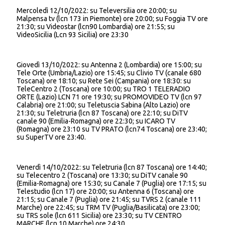
Mercoledì 12/10/2022: su Televersilia ore 20:00; su
Malpensa tv (lcn 173 in Piemonte) ore 20:00; su Foggia TV ore
21:30; su Videostar (lcn90 Lombardia) ore 21:55; su
VideoSicilia (Lcn 93 Sicilia) ore 23:30
Giovedì 13/10/2022: su Antenna 2 (Lombardia) ore 15:00; su
Tele Orte (Umbria/Lazio) ore 15:45; su Clivio TV (canale 680
Toscana) ore 18:10; su Rete Sei (Campania) ore 18:30: su
TeleCentro 2 (Toscana) ore 10:00; su TRO 1 TELERADIO
ORTE (Lazio) LCN 71 ore 19:30; su PROMOVIDEO TV (lcn 97
Calabria) ore 21:00; su Teletuscia Sabina (Alto Lazio) ore
21:30; su Teletruria (lcn 87 Toscana) ore 22:10; su DiTV
canale 90 (Emilia-Romagna) ore 22:30; su ICARO TV
(Romagna) ore 23:10 su TV PRATO (lcn74 Toscana) ore 23:40;
su SuperTV ore 23:40.
Venerdì 14/10/2022: su Teletruria (lcn 87 Toscana) ore 14:40;
su Telecentro 2 (Toscana) ore 13:30; su DiTV canale 90
(Emilia-Romagna) ore 15:30; su Canale 7 (Puglia) ore 17:15; su
Telestudio (lcn 17) ore 20:00; su Antenna 6 (Toscana) ore
21:15; su Canale 7 (Puglia) ore 21:45; su TVRS 2 (canale 111
Marche) ore 22:45; su TRM TV (Puglia/Basilicata) ore 23:00;
su TRS sole (lcn 611 Sicilia) ore 23:30; su TV CENTRO
MARCHE (lcn 10 Marche) ore 24:30