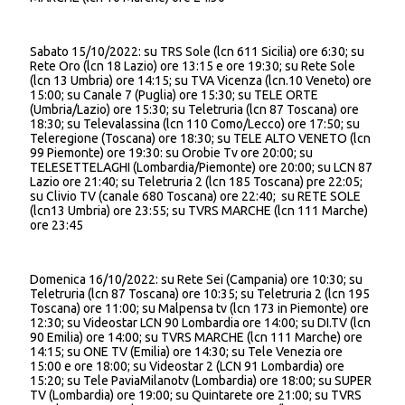
Sabato 15/10/2022: su TRS Sole (lcn 611 Sicilia) ore 6:30; su
Rete Oro (lcn 18 Lazio) ore 13:15 e ore 19:30; su Rete Sole
(lcn 13 Umbria) ore 14:15; su TVA Vicenza (lcn.10 Veneto) ore
15:00; su Canale 7 (Puglia) ore 15:30; su TELE ORTE
(Umbria/Lazio) ore 15:30; su Teletruria (lcn 87 Toscana) ore
18:30; su Televalassina (lcn 110 Como/Lecco) ore 17:50; su
Teleregione (Toscana) ore 18:30; su TELE ALTO VENETO (lcn
99 Piemonte) ore 19:30: su Orobie Tv ore 20:00; su
TELESETTELAGHI (Lombardia/Piemonte) ore 20:00; su LCN 87
Lazio ore 21:40; su Teletruria 2 (lcn 185 Toscana) pre 22:05;
su Clivio TV (canale 680 Toscana) ore 22:40; su RETE SOLE
(lcn13 Umbria) ore 23:55; su TVRS MARCHE (lcn 111 Marche)
ore 23:45
Domenica 16/10/2022: su Rete Sei (Campania) ore 10:30; su
Teletruria (lcn 87 Toscana) ore 10:35; su Teletruria 2 (lcn 195
Toscana) ore 11:00; su Malpensa tv (lcn 173 in Piemonte) ore
12:30; su Videostar LCN 90 Lombardia ore 14:00; su DI.TV (lcn
90 Emilia) ore 14:00; su TVRS MARCHE (lcn 111 Marche) ore
14:15; su ONE TV (Emilia) ore 14:30; su Tele Venezia ore
15:00 e ore 18:00; su Videostar 2 (LCN 91 Lombardia) ore
15:20; su Tele PaviaMilanotv (Lombardia) ore 18:00; su SUPER
TV (Lombardia) ore 19:00; su Quintarete ore 21:00; su TVRS