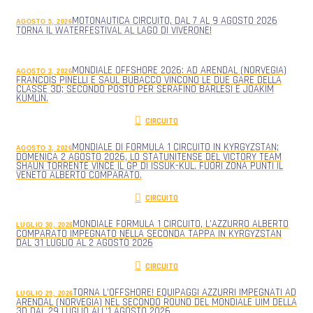
MOTONAUTICA CIRCUITO, DAL 7 AL 9 AGOSTO 2026
AGOSTO 5, 2026
TORNA IL WATERFESTIVAL AL LAGO DI VIVERONE!
MONDIALE OFFSHORE 2026: AD ARENDAL (NORVEGIA)
AGOSTO 3, 2026
FRANCOIS PINELLI E SAUL BUBACCO VINCONO LE DUE GARE DELLA
CLASSE 3D; SECONDO POSTO PER SERAFINO BARLESI E JOAKIM
KUMLIN.
CIRCUITO
MONDIALE DI FORMULA 1 CIRCUITO IN KYRGYZSTAN;
AGOSTO 3, 2026
DOMENICA 2 AGOSTO 2026, LO STATUNITENSE DEL VICTORY TEAM
SHAUN TORRENTE VINCE IL GP DI ISSUK-KUL. FUORI ZONA PUNTI IL
VENETO ALBERTO COMPARATO.
CIRCUITO
MONDIALE FORMULA 1 CIRCUITO, L’AZZURRO ALBERTO
LUGLIO 30, 2026
COMPARATO IMPEGNATO NELLA SECONDA TAPPA IN KYRGYZSTAN
DAL 31 LUGLIO AL 2 AGOSTO 2026
CIRCUITO
TORNA L’OFFSHORE! EQUIPAGGI AZZURRI IMPEGNATI AD
LUGLIO 29, 2026
ARENDAL (NORVEGIA) NEL SECONDO ROUND DEL MONDIALE UIM DELLA
3D DAL 29 LUGLIO ALL’1 AGOSTO 2026