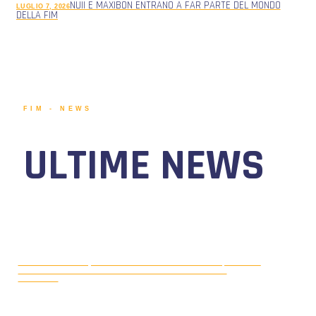
NUII E MAXIBON ENTRANO A FAR PARTE DEL MONDO
LUGLIO 7, 2026
DELLA FIM
FIM - NEWS
ULTIME NEWS
MOTONAUTICA CIRCUITO, DAL 7 AL
AGOSTO 5, 2026
9 AGOSTO 2026 TORNA IL WATERFESTIVAL AL LAGO DI
VIVERONE!