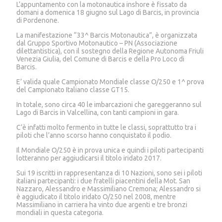
L’appuntamento con la motonautica inshore è fissato da
domani a domenica 18 giugno sul Lago di Barcis, in provincia
di Pordenone.
La manifestazione “33^ Barcis Motonautica”, è organizzata
dal Gruppo Sportivo Motonautico – PN (Associazione
dilettantistica), con il sostegno della Regione Autonoma Friuli
Venezia Giulia, del Comune di Barcis e della Pro Loco di
Barcis.
E’ valida quale Campionato Mondiale classe O/250 e 1^ prova
del Campionato Italiano classe GT15.
In totale, sono circa 40 le imbarcazioni che gareggeranno sul
Lago di Barcis in Valcellina, con tanti campioni in gara.
C’è infatti molto fermento in tutte le classi, soprattutto tra i
piloti che l’anno scorso hanno conquistato il podio.
Il Mondiale O/250 è in prova unica e quindi i piloti partecipanti
lotteranno per aggiudicarsi il titolo iridato 2017.
Sui 19 iscritti in rappresentanza di 10 Nazioni, sono sei i piloti
italiani partecipanti: i due fratelli piacentini della Mot. San
Nazzaro, Alessandro e Massimiliano Cremona; Alessandro si
è aggiudicato il titolo iridato O/250 nel 2008, mentre
Massimiliano in carriera ha vinto due argenti e tre bronzi
mondiali in questa categoria.