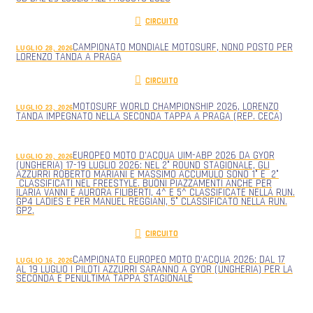
CIRCUITO
CAMPIONATO MONDIALE MOTOSURF, NONO POSTO PER
LUGLIO 28, 2026
LORENZO TANDA A PRAGA
CIRCUITO
MOTOSURF WORLD CHAMPIONSHIP 2026, LORENZO
LUGLIO 23, 2026
TANDA IMPEGNATO NELLA SECONDA TAPPA A PRAGA (REP. CECA)
EUROPEO MOTO D’ACQUA UIM-ABP 2026 DA GYOR
LUGLIO 20, 2026
(UNGHERIA) 17-19 LUGLIO 2026: NEL 2° ROUND STAGIONALE, GLI
AZZURRI ROBERTO MARIANI E MASSIMO ACCUMULO SONO 1° E 2°
CLASSIFICATI NEL FREESTYLE. BUONI PIAZZAMENTI ANCHE PER
ILARIA VANNI E AURORA FILIBERTI, 4^ E 5^ CLASSIFICATE NELLA RUN.
GP4 LADIES E PER MANUEL REGGIANI, 5° CLASSIFICATO NELLA RUN.
GP2.
CIRCUITO
CAMPIONATO EUROPEO MOTO D’ACQUA 2026: DAL 17
LUGLIO 16, 2026
AL 19 LUGLIO I PILOTI AZZURRI SARANNO A GYOR (UNGHERIA) PER LA
SECONDA E PENULTIMA TAPPA STAGIONALE