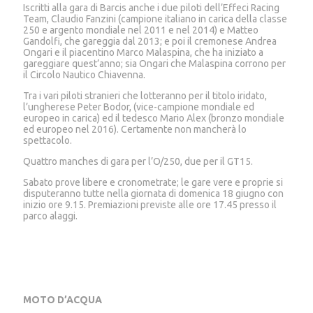
Iscritti alla gara di Barcis anche i due piloti dell’Effeci Racing
Team, Claudio Fanzini (campione italiano in carica della classe
250 e argento mondiale nel 2011 e nel 2014) e Matteo
Gandolfi, che gareggia dal 2013; e poi il cremonese Andrea
Ongari e il piacentino Marco Malaspina, che ha iniziato a
gareggiare quest’anno; sia Ongari che Malaspina corrono per
il Circolo Nautico Chiavenna.
Tra i vari piloti stranieri che lotteranno per il titolo iridato,
l’ungherese Peter Bodor, (vice-campione mondiale ed
europeo in carica) ed il tedesco Mario Alex (bronzo mondiale
ed europeo nel 2016). Certamente non mancherà lo
spettacolo.
Quattro manches di gara per l’O/250, due per il GT15.
Sabato prove libere e cronometrate; le gare vere e proprie si
disputeranno tutte nella giornata di domenica 18 giugno con
inizio ore 9.15. Premiazioni previste alle ore 17.45 presso il
parco alaggi.
MOTO D’ACQUA