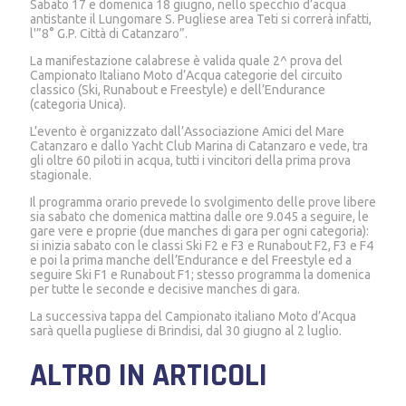
Sabato 17 e domenica 18 giugno, nello specchio d’acqua
antistante il Lungomare S. Pugliese area Teti si correrà infatti,
l'”8° G.P. Città di Catanzaro”.
La manifestazione calabrese è valida quale 2^ prova del
Campionato Italiano Moto d’Acqua categorie del circuito
classico (Ski, Runabout e Freestyle) e dell’Endurance
(categoria Unica).
L’evento è organizzato dall’Associazione Amici del Mare
Catanzaro e dallo Yacht Club Marina di Catanzaro e vede, tra
gli oltre 60 piloti in acqua, tutti i vincitori della prima prova
stagionale.
Il programma orario prevede lo svolgimento delle prove libere
sia sabato che domenica mattina dalle ore 9.045 a seguire, le
gare vere e proprie (due manches di gara per ogni categoria):
si inizia sabato con le classi Ski F2 e F3 e Runabout F2, F3 e F4
e poi la prima manche dell’Endurance e del Freestyle ed a
seguire Ski F1 e Runabout F1; stesso programma la domenica
per tutte le seconde e decisive manches di gara.
La successiva tappa del Campionato italiano Moto d’Acqua
sarà quella pugliese di Brindisi, dal 30 giugno al 2 luglio.
ALTRO IN ARTICOLI