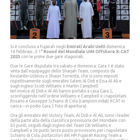
Si è concluso a Fujairah negli
Emirati Arabi Uniti
domenica
16 febbraio , il 1
° Round del Mondiale UIM Offshore X-CAT
2025
con le prime due gare stagionali.
Due le Gare disputate tra sabato e domenica: Gara 1 è stata
vinta dall’equipaggio dello Sharjah Team, composto da
Kostantin Ustinov e Shaun Torrente, che si sono imposti
rispettivamente sugli emiratini Salem Al Didi e Eisa Al Ali e
sugli inglesi Scott Williams e Martin Campbell.
Ieri invece Al Didi e Al Ali hanno portato a casa Gara 2,
sconfiggendo nell’ordine Williams e Campbell e i napoletani
Rosario e Giuseppe Schiano di Cola (campioni iridati XCAT in
carica – in podio Gara 2 foto di apertura).
Ora gli emiratini del Victory Team, Al Didi e Al Ali, sono i leader
della parte alta della classifica provvisoria del Mondiale con
65 punti, seguiti dagli inglesi del Team GB Williams e
Campbell a 56 punti; terzo posto provvisorio per i napoletani
Schiano di Cola, portacolori del HPI Fujairah Racing Team a