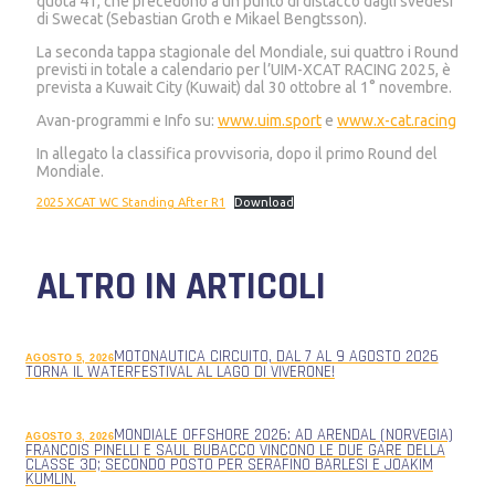
quota 41, che precedono a un punto di distacco dagli svedesi
di Swecat (Sebastian Groth e Mikael Bengtsson).
La seconda tappa stagionale del Mondiale, sui quattro i Round
previsti in totale a calendario per l’UIM-XCAT RACING 2025, è
prevista a Kuwait City (Kuwait) dal 30 ottobre al 1° novembre.
Avan-programmi e Info su:
www.uim.sport
e
www.x-cat.racing
In allegato la classifica provvisoria, dopo il primo Round del
Mondiale.
2025 XCAT WC Standing After R1
Download
ALTRO IN ARTICOLI
MOTONAUTICA CIRCUITO, DAL 7 AL 9 AGOSTO 2026
AGOSTO 5, 2026
TORNA IL WATERFESTIVAL AL LAGO DI VIVERONE!
MONDIALE OFFSHORE 2026: AD ARENDAL (NORVEGIA)
AGOSTO 3, 2026
FRANCOIS PINELLI E SAUL BUBACCO VINCONO LE DUE GARE DELLA
CLASSE 3D; SECONDO POSTO PER SERAFINO BARLESI E JOAKIM
KUMLIN.