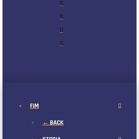
FIM
← BACK