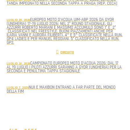
TANDA IMPEGNATO NELLA SECONDA TAPPA A PRAGA (REP. CECA)
EUROPEO MOTO D’ACQUA UIM-ABP 2026 DA GYOR
LUGLIO 20, 2026
(UNGHERIA) 17-19 LUGLIO 2026: NEL 2° ROUND STAGIONALE, GLI
AZZURRI ROBERTO MARIANI E MASSIMO ACCUMULO SONO 1° E 2°
CLASSIFICATI NEL FREESTYLE. BUONI PIAZZAMENTI ANCHE PER
ILARIA VANNI E AURORA FILIBERTI, 4^ E 5^ CLASSIFICATE NELLA RUN.
GP4 LADIES E PER MANUEL REGGIANI, 5° CLASSIFICATO NELLA RUN.
GP2.
CIRCUITO
CAMPIONATO EUROPEO MOTO D’ACQUA 2026: DAL 17
LUGLIO 16, 2026
AL 19 LUGLIO I PILOTI AZZURRI SARANNO A GYOR (UNGHERIA) PER LA
SECONDA E PENULTIMA TAPPA STAGIONALE
NUII E MAXIBON ENTRANO A FAR PARTE DEL MONDO
LUGLIO 7, 2026
DELLA FIM
FIM - NEWS