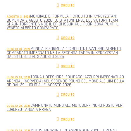
CIRCUITO
MONDIALE DI FORMULA 1 CIRCUITO IN KYRGYZSTAN;
AGOSTO 3, 2026
DOMENICA 2 AGOSTO 2026, LO STATUNITENSE DEL VICTORY TEAM
SHAUN TORRENTE VINCE IL GP DI ISSUK-KUL. FUORI ZONA PUNTI IL
VENETO ALBERTO COMPARATO.
CIRCUITO
MONDIALE FORMULA 1 CIRCUITO, L’AZZURRO ALBERTO
LUGLIO 30, 2026
COMPARATO IMPEGNATO NELLA SECONDA TAPPA IN KYRGYZSTAN
DAL 31 LUGLIO AL 2 AGOSTO 2026
CIRCUITO
TORNA L’OFFSHORE! EQUIPAGGI AZZURRI IMPEGNATI AD
LUGLIO 29, 2026
ARENDAL (NORVEGIA) NEL SECONDO ROUND DEL MONDIALE UIM DELLA
3D DAL 29 LUGLIO ALL’1 AGOSTO 2026
CIRCUITO
CAMPIONATO MONDIALE MOTOSURF, NONO POSTO PER
LUGLIO 28, 2026
LORENZO TANDA A PRAGA
CIRCUITO
MOTOSURF WORLD CHAMPIONSHIP 2026, LORENZO
LUGLIO 23, 2026