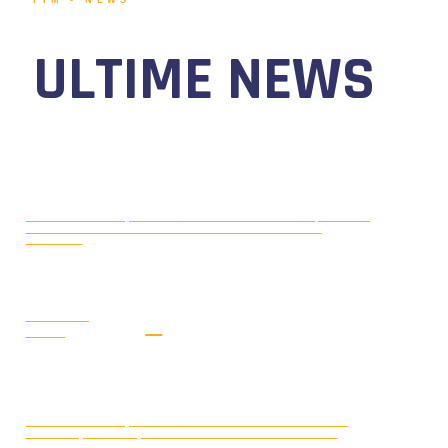
ULTIME NEWS
MOTONAUTICA CIRCUITO, DAL 7 AL
AGOSTO 5, 2026
9 AGOSTO 2026 TORNA IL WATERFESTIVAL AL LAGO DI
VIVERONE!
LEGGI LA
NEWS
MONDIALE OFFSHORE 2026: AD
AGOSTO 3, 2026
ARENDAL (NORVEGIA) FRANCOIS PINELLI E SAUL BUBACCO
VINCONO LE DUE GARE DELLA CLASSE 3D; SECONDO POSTO PER