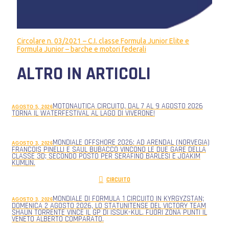
Circolare n. 03/2021 – C.I. classe Formula Junior Elite e
Formula Junior – barche e motori federali
ALTRO IN ARTICOLI
MOTONAUTICA CIRCUITO, DAL 7 AL 9 AGOSTO 2026
AGOSTO 5, 2026
TORNA IL WATERFESTIVAL AL LAGO DI VIVERONE!
MONDIALE OFFSHORE 2026: AD ARENDAL (NORVEGIA)
AGOSTO 3, 2026
FRANCOIS PINELLI E SAUL BUBACCO VINCONO LE DUE GARE DELLA
CLASSE 3D; SECONDO POSTO PER SERAFINO BARLESI E JOAKIM
KUMLIN.
CIRCUITO
MONDIALE DI FORMULA 1 CIRCUITO IN KYRGYZSTAN;
AGOSTO 3, 2026
DOMENICA 2 AGOSTO 2026, LO STATUNITENSE DEL VICTORY TEAM
SHAUN TORRENTE VINCE IL GP DI ISSUK-KUL. FUORI ZONA PUNTI IL
VENETO ALBERTO COMPARATO.