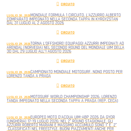
CIRCUITO
MONDIALE FORMULA 1 CIRCUITO, L’AZZURRO ALBERTO
LUGLIO 30, 2026
COMPARATO IMPEGNATO NELLA SECONDA TAPPA IN KYRGYZSTAN
DAL 31 LUGLIO AL 2 AGOSTO 2026
CIRCUITO
TORNA L’OFFSHORE! EQUIPAGGI AZZURRI IMPEGNATI AD
LUGLIO 29, 2026
ARENDAL (NORVEGIA) NEL SECONDO ROUND DEL MONDIALE UIM DELLA
3D DAL 29 LUGLIO ALL’1 AGOSTO 2026
CIRCUITO
CAMPIONATO MONDIALE MOTOSURF, NONO POSTO PER
LUGLIO 28, 2026
LORENZO TANDA A PRAGA
CIRCUITO
MOTOSURF WORLD CHAMPIONSHIP 2026, LORENZO
LUGLIO 23, 2026
TANDA IMPEGNATO NELLA SECONDA TAPPA A PRAGA (REP. CECA)
EUROPEO MOTO D’ACQUA UIM-ABP 2026 DA GYOR
LUGLIO 20, 2026
(UNGHERIA) 17-19 LUGLIO 2026: NEL 2° ROUND STAGIONALE, GLI
AZZURRI ROBERTO MARIANI E MASSIMO ACCUMULO SONO 1° E 2°
CLASSIFICATI NEL FREESTYLE. BUONI PIAZZAMENTI ANCHE PER