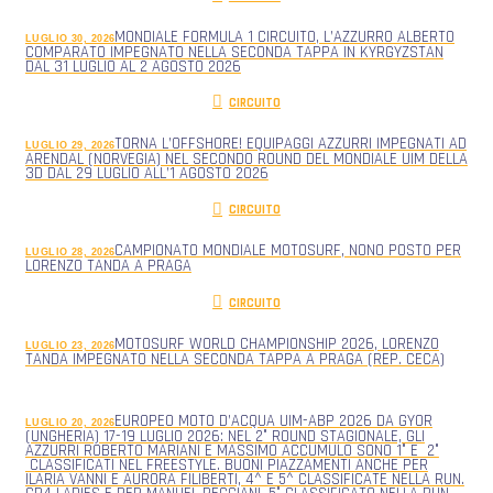
MONDIALE FORMULA 1 CIRCUITO, L’AZZURRO ALBERTO
LUGLIO 30, 2026
COMPARATO IMPEGNATO NELLA SECONDA TAPPA IN KYRGYZSTAN
DAL 31 LUGLIO AL 2 AGOSTO 2026
CIRCUITO
TORNA L’OFFSHORE! EQUIPAGGI AZZURRI IMPEGNATI AD
LUGLIO 29, 2026
ARENDAL (NORVEGIA) NEL SECONDO ROUND DEL MONDIALE UIM DELLA
3D DAL 29 LUGLIO ALL’1 AGOSTO 2026
CIRCUITO
CAMPIONATO MONDIALE MOTOSURF, NONO POSTO PER
LUGLIO 28, 2026
LORENZO TANDA A PRAGA
CIRCUITO
MOTOSURF WORLD CHAMPIONSHIP 2026, LORENZO
LUGLIO 23, 2026
TANDA IMPEGNATO NELLA SECONDA TAPPA A PRAGA (REP. CECA)
EUROPEO MOTO D’ACQUA UIM-ABP 2026 DA GYOR
LUGLIO 20, 2026
(UNGHERIA) 17-19 LUGLIO 2026: NEL 2° ROUND STAGIONALE, GLI
AZZURRI ROBERTO MARIANI E MASSIMO ACCUMULO SONO 1° E 2°
CLASSIFICATI NEL FREESTYLE. BUONI PIAZZAMENTI ANCHE PER
ILARIA VANNI E AURORA FILIBERTI, 4^ E 5^ CLASSIFICATE NELLA RUN.