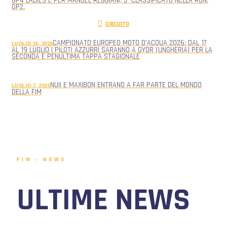
GP4 LADIES E PER MANUEL REGGIANI, 5° CLASSIFICATO NELLA RUN.
GP2.
CIRCUITO
CAMPIONATO EUROPEO MOTO D’ACQUA 2026: DAL 17
LUGLIO 16, 2026
AL 19 LUGLIO I PILOTI AZZURRI SARANNO A GYOR (UNGHERIA) PER LA
SECONDA E PENULTIMA TAPPA STAGIONALE
NUII E MAXIBON ENTRANO A FAR PARTE DEL MONDO
LUGLIO 7, 2026
DELLA FIM
FIM - NEWS
ULTIME NEWS