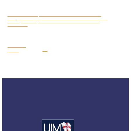
CAMPIONATO EUROPEO MOTO
LUGLIO 16, 2026
D’ACQUA 2026: DAL 17 AL 19 LUGLIO I PILOTI AZZURRI SARANNO
A GYOR (UNGHERIA) PER LA SECONDA E PENULTIMA TAPPA
STAGIONALE
LEGGI LA
NEWS