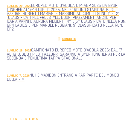
EUROPEO MOTO D’ACQUA UIM-ABP 2026 DA GYOR
LUGLIO 20, 2026
(UNGHERIA) 17-19 LUGLIO 2026: NEL 2° ROUND STAGIONALE, GLI
AZZURRI ROBERTO MARIANI E MASSIMO ACCUMULO SONO 1° E 2°
CLASSIFICATI NEL FREESTYLE. BUONI PIAZZAMENTI ANCHE PER
ILARIA VANNI E AURORA FILIBERTI, 4^ E 5^ CLASSIFICATE NELLA RUN.
GP4 LADIES E PER MANUEL REGGIANI, 5° CLASSIFICATO NELLA RUN.
GP2.
CIRCUITO
CAMPIONATO EUROPEO MOTO D’ACQUA 2026: DAL 17
LUGLIO 16, 2026
AL 19 LUGLIO I PILOTI AZZURRI SARANNO A GYOR (UNGHERIA) PER LA
SECONDA E PENULTIMA TAPPA STAGIONALE
NUII E MAXIBON ENTRANO A FAR PARTE DEL MONDO
LUGLIO 7, 2026
DELLA FIM
FIM - NEWS