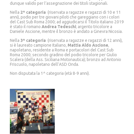
dunque valido per l’assegnazione dei titoli stagionali.
Nella
2^ categoria
(riservata a ragazze e ragazzi di 10 e 11
anni), podio per tre giovani piloti che gareggiano con i colori
del Cast Sub Roma 2000; ad aggiudicarsi il Titolo italiano 2019
è stato il romano
Andrea Tedeschi
; argento tricolore a
Daniele Ascione, mentre il bronzo è andato a Ginevra Nicosia.
Nella
3^ categoria
(riservata a ragazze e ragazzi di 12 anni),
si è laureato campione Italiano,
Mattia Aldo Ascione
,
napoletano, residente a Roma e portacolori del Cast Sub
Roma 2000; secondo gradino del podio tricolore per Giulio
Scalera (della Ass. Siciliana Motonautica); bronzo ad Antonio
Friscuolo, napoletano dell’ASD Onda.
Non disputata la 1^ categoria (età 8-9 anni).