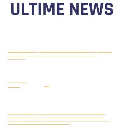
ULTIME NEWS
MOTONAUTICA CIRCUITO, DAL 7 AL
AGOSTO 5, 2026
9 AGOSTO 2026 TORNA IL WATERFESTIVAL AL LAGO DI
VIVERONE!
LEGGI LA
NEWS
MONDIALE OFFSHORE 2026: AD
AGOSTO 3, 2026
ARENDAL (NORVEGIA) FRANCOIS PINELLI E SAUL BUBACCO
VINCONO LE DUE GARE DELLA CLASSE 3D; SECONDO POSTO PER
SERAFINO BARLESI E JOAKIM KUMLIN.