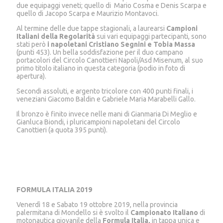
due equipaggi veneti; quello di Mario Cosma e Denis Scarpa e
quello di Jacopo Scarpa e Maurizio Montavoci.
Al termine delle due tappe stagionali, a laurearsi
Campioni
Italiani della Regolarità
sui vari equipaggi partecipanti, sono
stati però
i napoletani Cristiano Segnini e Tobia Massa
(punti 453). Un bella soddisfazione per il duo campano
portacolori del Circolo Canottieri Napoli/Asd Misenum, al suo
primo titolo italiano in questa categoria (podio in foto di
apertura).
Secondi assoluti, e argento tricolore con 400 punti finali, i
veneziani Giacomo Baldin e Gabriele Maria Marabelli Gallo.
Il bronzo è finito invece nelle mani di Gianmaria Di Meglio e
Gianluca Biondi, i pluricampioni napoletani del Circolo
Canottieri (a quota 395 punti).
FORMULA ITALIA 2019
Venerdì 18 e Sabato 19 ottobre 2019, nella provincia
palermitana di Mondello si è svolto il
Campionato Italiano
di
motonautica giovanile della
Formula Italia,
in tappa unica e