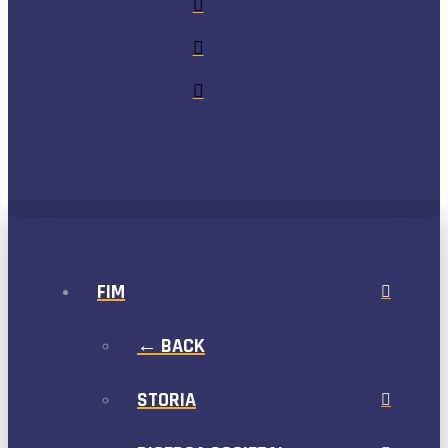
FIM
← BACK
STORIA