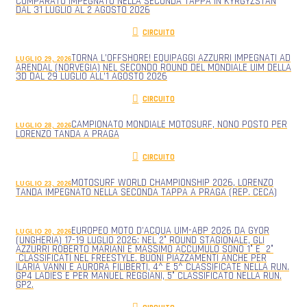
COMPARATO IMPEGNATO NELLA SECONDA TAPPA IN KYRGYZSTAN
DAL 31 LUGLIO AL 2 AGOSTO 2026
CIRCUITO
TORNA L’OFFSHORE! EQUIPAGGI AZZURRI IMPEGNATI AD
LUGLIO 29, 2026
ARENDAL (NORVEGIA) NEL SECONDO ROUND DEL MONDIALE UIM DELLA
3D DAL 29 LUGLIO ALL’1 AGOSTO 2026
CIRCUITO
CAMPIONATO MONDIALE MOTOSURF, NONO POSTO PER
LUGLIO 28, 2026
LORENZO TANDA A PRAGA
CIRCUITO
MOTOSURF WORLD CHAMPIONSHIP 2026, LORENZO
LUGLIO 23, 2026
TANDA IMPEGNATO NELLA SECONDA TAPPA A PRAGA (REP. CECA)
EUROPEO MOTO D’ACQUA UIM-ABP 2026 DA GYOR
LUGLIO 20, 2026
(UNGHERIA) 17-19 LUGLIO 2026: NEL 2° ROUND STAGIONALE, GLI
AZZURRI ROBERTO MARIANI E MASSIMO ACCUMULO SONO 1° E 2°
CLASSIFICATI NEL FREESTYLE. BUONI PIAZZAMENTI ANCHE PER
ILARIA VANNI E AURORA FILIBERTI, 4^ E 5^ CLASSIFICATE NELLA RUN.
GP4 LADIES E PER MANUEL REGGIANI, 5° CLASSIFICATO NELLA RUN.
GP2.