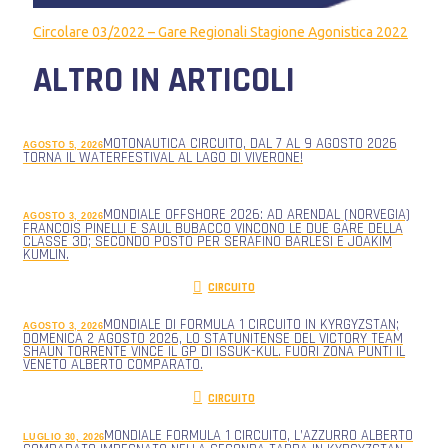
Circolare 03/2022 – Gare Regionali Stagione Agonistica 2022
ALTRO IN ARTICOLI
MOTONAUTICA CIRCUITO, DAL 7 AL 9 AGOSTO 2026
AGOSTO 5, 2026
TORNA IL WATERFESTIVAL AL LAGO DI VIVERONE!
MONDIALE OFFSHORE 2026: AD ARENDAL (NORVEGIA)
AGOSTO 3, 2026
FRANCOIS PINELLI E SAUL BUBACCO VINCONO LE DUE GARE DELLA
CLASSE 3D; SECONDO POSTO PER SERAFINO BARLESI E JOAKIM
KUMLIN.
CIRCUITO
MONDIALE DI FORMULA 1 CIRCUITO IN KYRGYZSTAN;
AGOSTO 3, 2026
DOMENICA 2 AGOSTO 2026, LO STATUNITENSE DEL VICTORY TEAM
SHAUN TORRENTE VINCE IL GP DI ISSUK-KUL. FUORI ZONA PUNTI IL
VENETO ALBERTO COMPARATO.
CIRCUITO
MONDIALE FORMULA 1 CIRCUITO, L’AZZURRO ALBERTO
LUGLIO 30, 2026