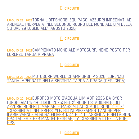
CIRCUITO
TORNA L’OFFSHORE! EQUIPAGGI AZZURRI IMPEGNATI AD
LUGLIO 29, 2026
ARENDAL (NORVEGIA) NEL SECONDO ROUND DEL MONDIALE UIM DELLA
3D DAL 29 LUGLIO ALL’1 AGOSTO 2026
CIRCUITO
CAMPIONATO MONDIALE MOTOSURF, NONO POSTO PER
LUGLIO 28, 2026
LORENZO TANDA A PRAGA
CIRCUITO
MOTOSURF WORLD CHAMPIONSHIP 2026, LORENZO
LUGLIO 23, 2026
TANDA IMPEGNATO NELLA SECONDA TAPPA A PRAGA (REP. CECA)
EUROPEO MOTO D’ACQUA UIM-ABP 2026 DA GYOR
LUGLIO 20, 2026
(UNGHERIA) 17-19 LUGLIO 2026: NEL 2° ROUND STAGIONALE, GLI
AZZURRI ROBERTO MARIANI E MASSIMO ACCUMULO SONO 1° E 2°
CLASSIFICATI NEL FREESTYLE. BUONI PIAZZAMENTI ANCHE PER
ILARIA VANNI E AURORA FILIBERTI, 4^ E 5^ CLASSIFICATE NELLA RUN.
GP4 LADIES E PER MANUEL REGGIANI, 5° CLASSIFICATO NELLA RUN.
GP2.
CIRCUITO