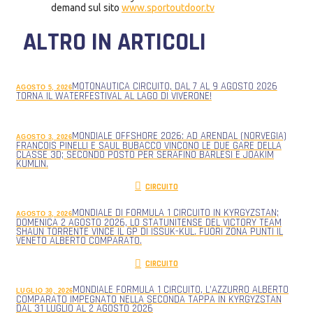
demand sul sito
www.sportoutdoor.tv
ALTRO IN ARTICOLI
MOTONAUTICA CIRCUITO, DAL 7 AL 9 AGOSTO 2026
AGOSTO 5, 2026
TORNA IL WATERFESTIVAL AL LAGO DI VIVERONE!
MONDIALE OFFSHORE 2026: AD ARENDAL (NORVEGIA)
AGOSTO 3, 2026
FRANCOIS PINELLI E SAUL BUBACCO VINCONO LE DUE GARE DELLA
CLASSE 3D; SECONDO POSTO PER SERAFINO BARLESI E JOAKIM
KUMLIN.
CIRCUITO
MONDIALE DI FORMULA 1 CIRCUITO IN KYRGYZSTAN;
AGOSTO 3, 2026
DOMENICA 2 AGOSTO 2026, LO STATUNITENSE DEL VICTORY TEAM
SHAUN TORRENTE VINCE IL GP DI ISSUK-KUL. FUORI ZONA PUNTI IL
VENETO ALBERTO COMPARATO.
CIRCUITO
MONDIALE FORMULA 1 CIRCUITO, L’AZZURRO ALBERTO
LUGLIO 30, 2026
COMPARATO IMPEGNATO NELLA SECONDA TAPPA IN KYRGYZSTAN
DAL 31 LUGLIO AL 2 AGOSTO 2026