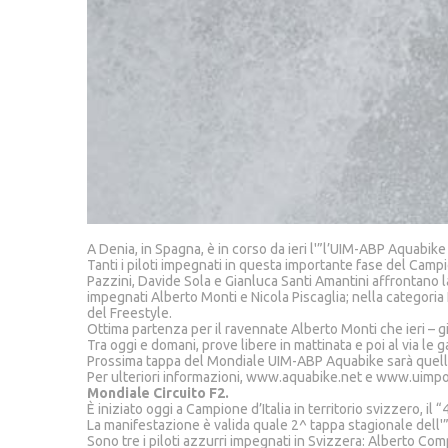
A Denia, in Spagna, è in corso da ieri l'”l’UIM-ABP Aquabi
Tanti i piloti impegnati in questa importante fase del Campi
Pazzini, Davide Sola e Gianluca Santi Amantini affrontano la
impegnati Alberto Monti e Nicola Piscaglia; nella categoria
del Freestyle.
Ottima partenza per il ravennate Alberto Monti che ieri – 
Tra oggi e domani, prove libere in mattinata e poi al via le 
Prossima tappa del Mondiale UIM-ABP Aquabike sarà quella 
Per ulteriori informazioni, www.aquabike.net e www.uimp
Mondiale Circuito F2.
È iniziato oggi a Campione d’Italia in territorio svizzero, i
La manifestazione è valida quale 2^ tappa stagionale dell'
Sono tre i piloti azzurri impegnati in Svizzera: Alberto Co