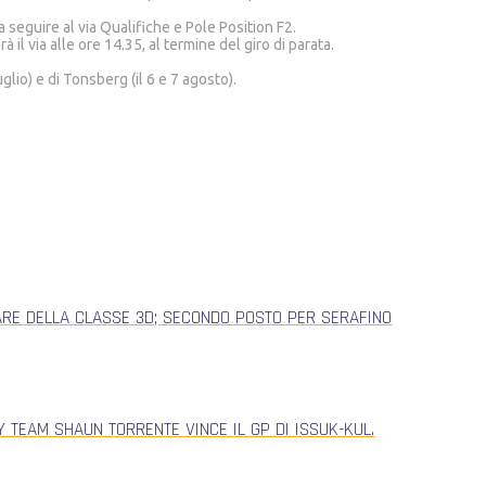
 seguire al via Qualifiche e Pole Position F2.
l via alle ore 14.35, al termine del giro di parata.
lio) e di Tonsberg (il 6 e 7 agosto).
ARE DELLA CLASSE 3D; SECONDO POSTO PER SERAFINO
 TEAM SHAUN TORRENTE VINCE IL GP DI ISSUK-KUL.