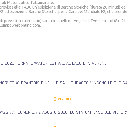
 Club Motonautico Tuttamarano.
evista alle 14.30 un’esibizione di Barche Storiche (durata 20 minuti) ed a
2 ed esibizione Barche Storiche; poi la Gara del Mondiale F2, che prenderà i
i previsti in calendario) saranno quelli norvegesi di Tvedestrand (8 e 9 lug
w.uimpowerboating.com.
TO 2026 TORNA IL WATERFESTIVAL AL LAGO DI VIVERONE!
NORVEGIA) FRANCOIS PINELLI E SAUL BUBACCO VINCONO LE DUE G
CIRCUITO
GYZSTAN; DOMENICA 2 AGOSTO 2026, LO STATUNITENSE DEL VICTORY