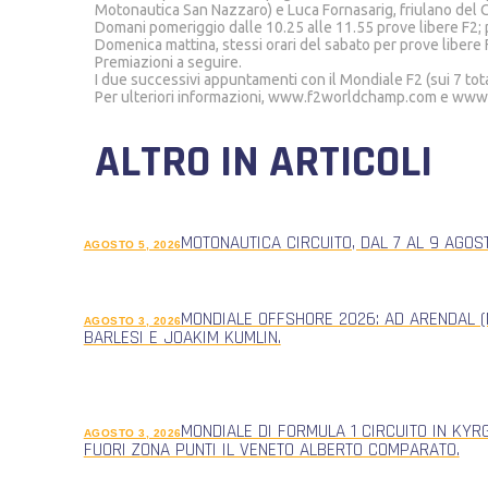
Motonautica San Nazzaro) e Luca Fornasarig, friulano del
Domani pomeriggio dalle 10.25 alle 11.55 prove libere F2; pr
Domenica mattina, stessi orari del sabato per prove libere F
Premiazioni a seguire.
I due successivi appuntamenti con il Mondiale F2 (sui 7 total
Per ulteriori informazioni, www.f2worldchamp.com e ww
ALTRO IN ARTICOLI
MOTONAUTICA CIRCUITO, DAL 7 AL 9 AGOS
AGOSTO 5, 2026
MONDIALE OFFSHORE 2026: AD ARENDAL (
AGOSTO 3, 2026
BARLESI E JOAKIM KUMLIN.
MONDIALE DI FORMULA 1 CIRCUITO IN KYR
AGOSTO 3, 2026
FUORI ZONA PUNTI IL VENETO ALBERTO COMPARATO.