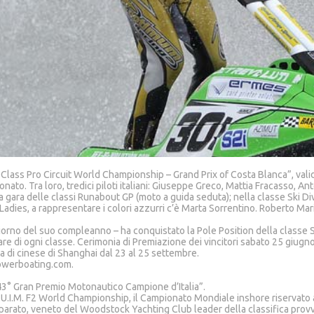
ke Class Pro Circuit World Championship – Grand Prix of Costa Blanca”, v
onato. Tra loro, tredici piloti italiani: Giuseppe Greco, Mattia Fracasso, 
 gara delle classi Runabout GP (moto a guida seduta); nella classe Ski Div
 Ladies, a rappresentare i colori azzurri c’è Marta Sorrentino. Roberto Ma
giorno del suo compleanno – ha conquistato la Pole Position della classe S
gare di ogni classe. Cerimonia di Premiazione dei vincitori sabato 25 giugno
di cinese di Shanghai dal 23 al 25 settembre.
owerboating.com.
l “43° Gran Premio Motonautico Campione d’Italia”.
”U.I.M. F2 World Championship, il Campionato Mondiale inshore riservato a
mparato, veneto del Woodstock Yachting Club leader della classifica provvis