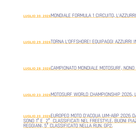
MONDIALE FORMULA 1 CIRCUITO, L’AZZUR
LUGLIO 30, 2026
TORNA L’OFFSHORE! EQUIPAGGI AZZURRI 
LUGLIO 29, 2026
CAMPIONATO MONDIALE MOTOSURF, NONO
LUGLIO 28, 2026
MOTOSURF WORLD CHAMPIONSHIP 2026, L
LUGLIO 23, 2026
EUROPEO MOTO D’ACQUA UIM-ABP 2026 DA
LUGLIO 20, 2026
SONO 1° E 2° CLASSIFICATI NEL FREESTYLE. BUONI PIA
REGGIANI, 5° CLASSIFICATO NELLA RUN. GP2.