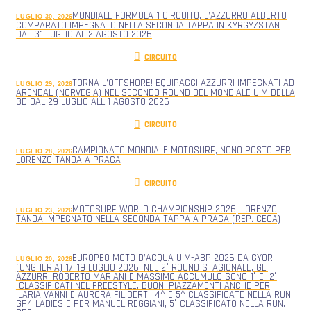
MONDIALE FORMULA 1 CIRCUITO, L’AZZURRO ALBERTO
LUGLIO 30, 2026
COMPARATO IMPEGNATO NELLA SECONDA TAPPA IN KYRGYZSTAN
DAL 31 LUGLIO AL 2 AGOSTO 2026
CIRCUITO
TORNA L’OFFSHORE! EQUIPAGGI AZZURRI IMPEGNATI AD
LUGLIO 29, 2026
ARENDAL (NORVEGIA) NEL SECONDO ROUND DEL MONDIALE UIM DELLA
3D DAL 29 LUGLIO ALL’1 AGOSTO 2026
CIRCUITO
CAMPIONATO MONDIALE MOTOSURF, NONO POSTO PER
LUGLIO 28, 2026
LORENZO TANDA A PRAGA
CIRCUITO
MOTOSURF WORLD CHAMPIONSHIP 2026, LORENZO
LUGLIO 23, 2026
TANDA IMPEGNATO NELLA SECONDA TAPPA A PRAGA (REP. CECA)
EUROPEO MOTO D’ACQUA UIM-ABP 2026 DA GYOR
LUGLIO 20, 2026
(UNGHERIA) 17-19 LUGLIO 2026: NEL 2° ROUND STAGIONALE, GLI
AZZURRI ROBERTO MARIANI E MASSIMO ACCUMULO SONO 1° E 2°
CLASSIFICATI NEL FREESTYLE. BUONI PIAZZAMENTI ANCHE PER
ILARIA VANNI E AURORA FILIBERTI, 4^ E 5^ CLASSIFICATE NELLA RUN.
GP4 LADIES E PER MANUEL REGGIANI, 5° CLASSIFICATO NELLA RUN.