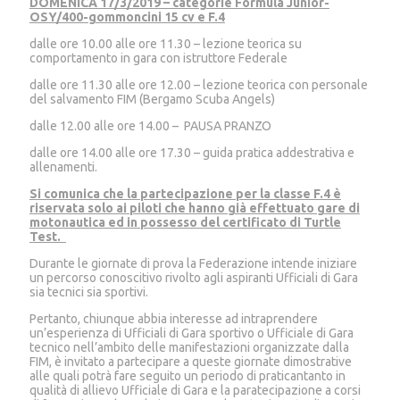
DOMENICA 17/3/2019 – categorie Formula Junior-
OSY/400-gommoncini 15 cv e F.4
dalle ore 10.00 alle ore 11.30 – lezione teorica su
comportamento in gara con istruttore Federale
dalle ore 11.30 alle ore 12.00 – lezione teorica con personale
del salvamento FIM (Bergamo Scuba Angels)
dalle 12.00 alle ore 14.00 – PAUSA PRANZO
dalle ore 14.00 alle ore 17.30 – guida pratica addestrativa e
allenamenti.
Si comunica che la partecipazione per la classe F.4 è
riservata solo ai piloti che hanno già effettuato gare di
motonautica ed in possesso del certificato di Turtle
Test.
Durante le giornate di prova la Federazione intende iniziare
un percorso conoscitivo rivolto agli aspiranti Ufficiali di Gara
sia tecnici sia sportivi.
Pertanto, chiunque abbia interesse ad intraprendere
un’esperienza di Ufficiali di Gara sportivo o Ufficiale di Gara
tecnico nell’ambito delle manifestazioni organizzate dalla
FIM, è invitato a partecipare a queste giornate dimostrative
alle quali potrà fare seguito un periodo di praticantanto in
qualità di allievo Ufficiale di Gara e la paratecipazione a corsi