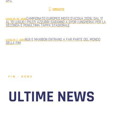
GP2.
CIRCUITO
CAMPIONATO EUROPEO MOTO D’ACQUA 2026: DAL 17
LUGLIO 16, 2026
AL 19 LUGLIO I PILOTI AZZURRI SARANNO A GYOR (UNGHERIA) PER LA
SECONDA E PENULTIMA TAPPA STAGIONALE
NUII E MAXIBON ENTRANO A FAR PARTE DEL MONDO
LUGLIO 7, 2026
DELLA FIM
FIM - NEWS
ULTIME NEWS