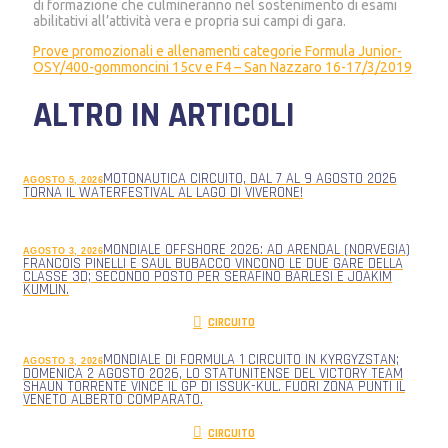
di formazione che culmineranno nel sostenimento di esami
abilitativi all’attività vera e propria sui campi di gara.
Prove promozionali e allenamenti categorie Formula Junior-
OSY/400-gommoncini 15cv e F4 – San Nazzaro 16-17/3/2019
ALTRO IN ARTICOLI
MOTONAUTICA CIRCUITO, DAL 7 AL 9 AGOSTO 2026
AGOSTO 5, 2026
TORNA IL WATERFESTIVAL AL LAGO DI VIVERONE!
MONDIALE OFFSHORE 2026: AD ARENDAL (NORVEGIA)
AGOSTO 3, 2026
FRANCOIS PINELLI E SAUL BUBACCO VINCONO LE DUE GARE DELLA
CLASSE 3D; SECONDO POSTO PER SERAFINO BARLESI E JOAKIM
KUMLIN.
CIRCUITO
MONDIALE DI FORMULA 1 CIRCUITO IN KYRGYZSTAN;
AGOSTO 3, 2026
DOMENICA 2 AGOSTO 2026, LO STATUNITENSE DEL VICTORY TEAM
SHAUN TORRENTE VINCE IL GP DI ISSUK-KUL. FUORI ZONA PUNTI IL
VENETO ALBERTO COMPARATO.
CIRCUITO