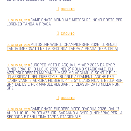
CIRCUITO
CAMPIONATO MONDIALE MOTOSURF, NONO POSTO PER
LUGLIO 28, 2026
LORENZO TANDA A PRAGA
CIRCUITO
MOTOSURF WORLD CHAMPIONSHIP 2026, LORENZO
LUGLIO 23, 2026
TANDA IMPEGNATO NELLA SECONDA TAPPA A PRAGA (REP. CECA)
EUROPEO MOTO D’ACQUA UIM-ABP 2026 DA GYOR
LUGLIO 20, 2026
(UNGHERIA) 17-19 LUGLIO 2026: NEL 2° ROUND STAGIONALE, GLI
AZZURRI ROBERTO MARIANI E MASSIMO ACCUMULO SONO 1° E 2°
CLASSIFICATI NEL FREESTYLE. BUONI PIAZZAMENTI ANCHE PER
ILARIA VANNI E AURORA FILIBERTI, 4^ E 5^ CLASSIFICATE NELLA RUN.
GP4 LADIES E PER MANUEL REGGIANI, 5° CLASSIFICATO NELLA RUN.
GP2.
CIRCUITO
CAMPIONATO EUROPEO MOTO D’ACQUA 2026: DAL 17
LUGLIO 16, 2026
AL 19 LUGLIO I PILOTI AZZURRI SARANNO A GYOR (UNGHERIA) PER LA
SECONDA E PENULTIMA TAPPA STAGIONALE