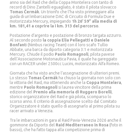
anno sia del Raid che della Coppa Montelera con tanto di
record di Dino Zantelli eguagliato, è stato il pilota slovacco
Tomas Čermák
. Un trionfo che l’ha visto primeggiare alla
guida di un’imbarcazione DAC di Circuito di Formula Due e
motorizzata Mercury, impiegando
1h 26’ 59” alla media di
km. 181,41 a coprire la i km. 313 del percorso
.
Postazione d’argento e postazione di bronzo targata azzurro.
Al secondo posto
la coppia Elia Pellegatti e Daniele
Bonfant
i (Nimbus racing Team) con il loro scafo Tullio
Abbate, una barca da diporto categoria 3:1 e motorizzata
Mercury. Chiude il podio
Paolo Romagnoli
, pilota pavese
dell’Associazione Motonautica Pavia, il quale ha gareggiato
con un RACER under 2500cc Lucini, motorizzato Alfa Romeo.
Giornata che ha visto anche l’assegnazione di ulteriori premi.
Lo stesso
Tomas Čermák
ha chiuso la giornata non solo con
la vittoria del Raid, ma ottenendo anche la
Coppa Montelera
,
mentre
Paolo Romagnoli
si laurea vincitore della prima
edizione del
Premio alla memoria di Ruggero Borelli
,
storico organizzatore del Raid e già pilota, scomparso lo
scorso anno. Il criterio di assegnazione scelto dal Comitato
Organizzatore è stato quello di assegnarlo al primo pilota su
racer arrivato a Venezia.
Tra le imbarcazioni in gara al Raid Pavia-Venezia 2026 anche il
gommone da Diporto del
Raid Mediterraneo in Rosa
(foto in
basso), che ha fatto tappa alla competizione prima di