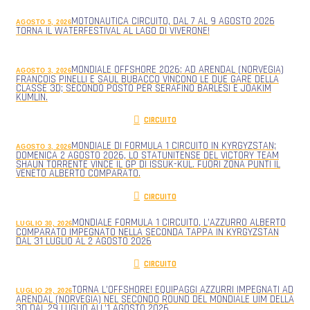
MOTONAUTICA CIRCUITO, DAL 7 AL 9 AGOSTO 2026
AGOSTO 5, 2026
TORNA IL WATERFESTIVAL AL LAGO DI VIVERONE!
MONDIALE OFFSHORE 2026: AD ARENDAL (NORVEGIA)
AGOSTO 3, 2026
FRANCOIS PINELLI E SAUL BUBACCO VINCONO LE DUE GARE DELLA
CLASSE 3D; SECONDO POSTO PER SERAFINO BARLESI E JOAKIM
KUMLIN.
CIRCUITO
MONDIALE DI FORMULA 1 CIRCUITO IN KYRGYZSTAN;
AGOSTO 3, 2026
DOMENICA 2 AGOSTO 2026, LO STATUNITENSE DEL VICTORY TEAM
SHAUN TORRENTE VINCE IL GP DI ISSUK-KUL. FUORI ZONA PUNTI IL
VENETO ALBERTO COMPARATO.
CIRCUITO
MONDIALE FORMULA 1 CIRCUITO, L’AZZURRO ALBERTO
LUGLIO 30, 2026
COMPARATO IMPEGNATO NELLA SECONDA TAPPA IN KYRGYZSTAN
DAL 31 LUGLIO AL 2 AGOSTO 2026
CIRCUITO
TORNA L’OFFSHORE! EQUIPAGGI AZZURRI IMPEGNATI AD
LUGLIO 29, 2026
ARENDAL (NORVEGIA) NEL SECONDO ROUND DEL MONDIALE UIM DELLA
3D DAL 29 LUGLIO ALL’1 AGOSTO 2026