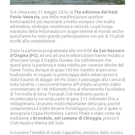
Si è chiusa ieri, 31 maggio 2026, la
73a edizione del Raid
Pavia-Venezia
, una delle manifestazioni sportive
motonautiche più importanti a livello europeo che esalta
adrenalina, strategia, resistenza e velocità. La più lunga
maratona della Motonautica in acque interne al mondo anche
quest’anno ha visto grande partecipazione con più di 70 piloti
iscritti alla competizione.
Dopo la partenza programmata alle ore 8:00
da San Nazzaro
d’Ongina (PC)
, ad una ad una le imbarcazioni hanno iniziato a
sfrecciare lungo il tragitto fluviale. Da sottolineare che
quest’anno la partenza è stata ridotta per carenze idriche del
fiume Ticino, dunque di quasi 100 km rispetto al percorso
tradizionale. In seguito la prima tappa delle imbarcazioni è
stata il punto di alaggio del Po. Dopo il passaggio alla Conca di
Isola Serafini, i concorrenti hanno affrontato un primo tratto
cronometrato di 146 chilometri fino al rifornimento facoltativo
di Torricella di Sissa Trecasali. Dal medesimo punto è
incominciata la seconda parte di gara, 215 chilometri fino a
Voltagrimana. Un punto molto importante della gara, poiché
comprendeva il tratto Revere-Pontelagoscuro, per il quale si
assegna la Coppa Montelera. L’arrivo finale è stato come da
tradizione a
Brondolo, nel comune di Chioggia
, presso il
Club Nautico Marina del Sole.
A ricevere l’eredità di Guido Cappellini, vincitore dello scorso