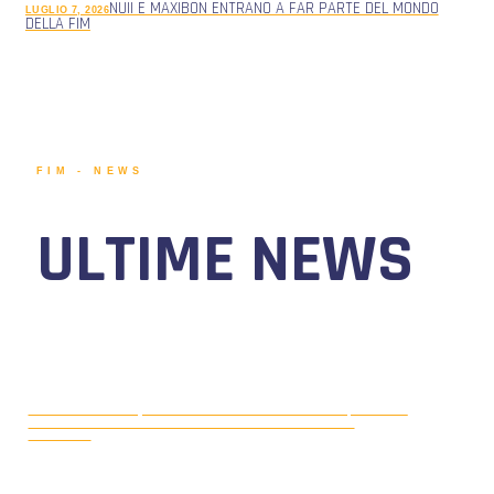
NUII E MAXIBON ENTRANO A FAR PARTE DEL MONDO
LUGLIO 7, 2026
DELLA FIM
FIM - NEWS
ULTIME NEWS
MOTONAUTICA CIRCUITO, DAL 7 AL
AGOSTO 5, 2026
9 AGOSTO 2026 TORNA IL WATERFESTIVAL AL LAGO DI
VIVERONE!