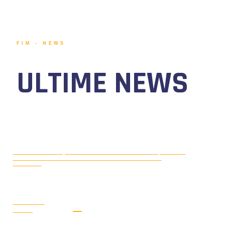
FIM - NEWS
ULTIME NEWS
MOTONAUTICA CIRCUITO, DAL 7 AL
AGOSTO 5, 2026
9 AGOSTO 2026 TORNA IL WATERFESTIVAL AL LAGO DI
VIVERONE!
LEGGI LA
NEWS