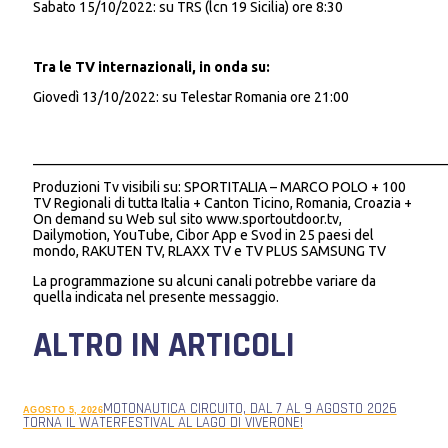
Sabato 15/10/2022: su TRS (lcn 19 Sicilia) ore 8:30
Tra le TV internazionali, in onda su:
Giovedì 13/10/2022: su Telestar Romania ore 21:00
___________________________________________________________
Produzioni Tv visibili su: SPORTITALIA – MARCO POLO + 100
TV Regionali di tutta Italia + Canton Ticino, Romania, Croazia +
On demand su Web sul sito www.sportoutdoor.tv,
Dailymotion, YouTube, Cibor App e Svod in 25 paesi del
mondo, RAKUTEN TV, RLAXX TV e TV PLUS SAMSUNG TV
La programmazione su alcuni canali potrebbe variare da
quella indicata nel presente messaggio.
ALTRO IN ARTICOLI
MOTONAUTICA CIRCUITO, DAL 7 AL 9 AGOSTO 2026
AGOSTO 5, 2026
TORNA IL WATERFESTIVAL AL LAGO DI VIVERONE!