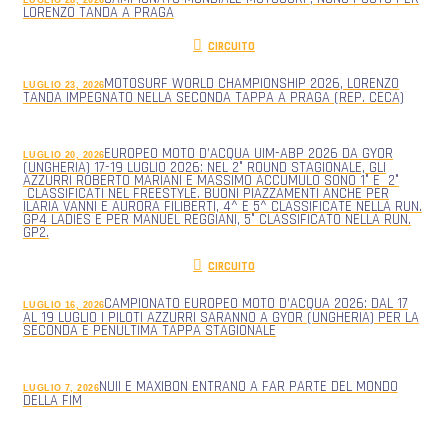
LUGLIO 28, 2026
LORENZO TANDA A PRAGA
CIRCUITO
MOTOSURF WORLD CHAMPIONSHIP 2026, LORENZO
LUGLIO 23, 2026
TANDA IMPEGNATO NELLA SECONDA TAPPA A PRAGA (REP. CECA)
EUROPEO MOTO D’ACQUA UIM-ABP 2026 DA GYOR
LUGLIO 20, 2026
(UNGHERIA) 17-19 LUGLIO 2026: NEL 2° ROUND STAGIONALE, GLI
AZZURRI ROBERTO MARIANI E MASSIMO ACCUMULO SONO 1° E 2°
CLASSIFICATI NEL FREESTYLE. BUONI PIAZZAMENTI ANCHE PER
ILARIA VANNI E AURORA FILIBERTI, 4^ E 5^ CLASSIFICATE NELLA RUN.
GP4 LADIES E PER MANUEL REGGIANI, 5° CLASSIFICATO NELLA RUN.
GP2.
CIRCUITO
CAMPIONATO EUROPEO MOTO D’ACQUA 2026: DAL 17
LUGLIO 16, 2026
AL 19 LUGLIO I PILOTI AZZURRI SARANNO A GYOR (UNGHERIA) PER LA
SECONDA E PENULTIMA TAPPA STAGIONALE
NUII E MAXIBON ENTRANO A FAR PARTE DEL MONDO
LUGLIO 7, 2026
DELLA FIM