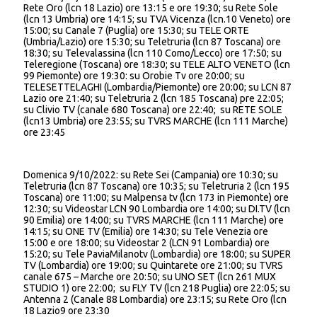
Rete Oro (lcn 18 Lazio) ore 13:15 e ore 19:30; su Rete Sole
(lcn 13 Umbria) ore 14:15; su TVA Vicenza (lcn.10 Veneto) ore
15:00; su Canale 7 (Puglia) ore 15:30; su TELE ORTE
(Umbria/Lazio) ore 15:30; su Teletruria (lcn 87 Toscana) ore
18:30; su Televalassina (lcn 110 Como/Lecco) ore 17:50; su
Teleregione (Toscana) ore 18:30; su TELE ALTO VENETO (lcn
99 Piemonte) ore 19:30: su Orobie Tv ore 20:00; su
TELESETTELAGHI (Lombardia/Piemonte) ore 20:00; su LCN 87
Lazio ore 21:40; su Teletruria 2 (lcn 185 Toscana) pre 22:05;
su Clivio TV (canale 680 Toscana) ore 22:40; su RETE SOLE
(lcn13 Umbria) ore 23:55; su TVRS MARCHE (lcn 111 Marche)
ore 23:45
Domenica 9/10/2022: su Rete Sei (Campania) ore 10:30; su
Teletruria (lcn 87 Toscana) ore 10:35; su Teletruria 2 (lcn 195
Toscana) ore 11:00; su Malpensa tv (lcn 173 in Piemonte) ore
12:30; su Videostar LCN 90 Lombardia ore 14:00; su DI.TV (lcn
90 Emilia) ore 14:00; su TVRS MARCHE (lcn 111 Marche) ore
14:15; su ONE TV (Emilia) ore 14:30; su Tele Venezia ore
15:00 e ore 18:00; su Videostar 2 (LCN 91 Lombardia) ore
15:20; su Tele PaviaMilanotv (Lombardia) ore 18:00; su SUPER
TV (Lombardia) ore 19:00; su Quintarete ore 21:00; su TVRS
canale 675 – Marche ore 20:50; su UNO SET (lcn 261 MUX
STUDIO 1) ore 22:00; su FLY TV (lcn 218 Puglia) ore 22:05; su
Antenna 2 (Canale 88 Lombardia) ore 23:15; su Rete Oro (lcn
18 Lazio9 ore 23:30