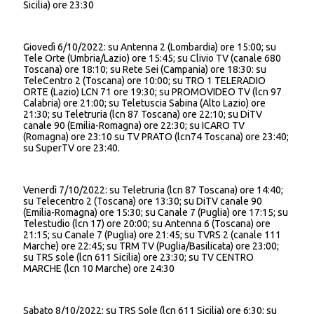
Sicilia) ore 23:30
Giovedì 6/10/2022: su Antenna 2 (Lombardia) ore 15:00; su
Tele Orte (Umbria/Lazio) ore 15:45; su Clivio TV (canale 680
Toscana) ore 18:10; su Rete Sei (Campania) ore 18:30: su
TeleCentro 2 (Toscana) ore 10:00; su TRO 1 TELERADIO
ORTE (Lazio) LCN 71 ore 19:30; su PROMOVIDEO TV (lcn 97
Calabria) ore 21:00; su Teletuscia Sabina (Alto Lazio) ore
21:30; su Teletruria (lcn 87 Toscana) ore 22:10; su DiTV
canale 90 (Emilia-Romagna) ore 22:30; su ICARO TV
(Romagna) ore 23:10 su TV PRATO (lcn74 Toscana) ore 23:40;
su SuperTV ore 23:40.
Venerdì 7/10/2022: su Teletruria (lcn 87 Toscana) ore 14:40;
su Telecentro 2 (Toscana) ore 13:30; su DiTV canale 90
(Emilia-Romagna) ore 15:30; su Canale 7 (Puglia) ore 17:15; su
Telestudio (lcn 17) ore 20:00; su Antenna 6 (Toscana) ore
21:15; su Canale 7 (Puglia) ore 21:45; su TVRS 2 (canale 111
Marche) ore 22:45; su TRM TV (Puglia/Basilicata) ore 23:00;
su TRS sole (lcn 611 Sicilia) ore 23:30; su TV CENTRO
MARCHE (lcn 10 Marche) ore 24:30
Sabato 8/10/2022: su TRS Sole (lcn 611 Sicilia) ore 6:30; su