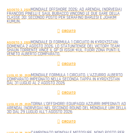
MONDIALE OFFSHORE 2026: AD ARENDAL (NORVEGIA)
AGOSTO 3, 2026
FRANCOIS PINELLI E SAUL BUBACCO VINCONO LE DUE GARE DELLA
CLASSE 3D; SECONDO POSTO PER SERAFINO BARLESI E JOAKIM
KUMLIN.
CIRCUITO
MONDIALE DI FORMULA 1 CIRCUITO IN KYRGYZSTAN;
AGOSTO 3, 2026
DOMENICA 2 AGOSTO 2026, LO STATUNITENSE DEL VICTORY TEAM
SHAUN TORRENTE VINCE IL GP DI ISSUK-KUL. FUORI ZONA PUNTI IL
VENETO ALBERTO COMPARATO.
CIRCUITO
MONDIALE FORMULA 1 CIRCUITO, L’AZZURRO ALBERTO
LUGLIO 30, 2026
COMPARATO IMPEGNATO NELLA SECONDA TAPPA IN KYRGYZSTAN
DAL 31 LUGLIO AL 2 AGOSTO 2026
CIRCUITO
TORNA L’OFFSHORE! EQUIPAGGI AZZURRI IMPEGNATI AD
LUGLIO 29, 2026
ARENDAL (NORVEGIA) NEL SECONDO ROUND DEL MONDIALE UIM DELLA
3D DAL 29 LUGLIO ALL’1 AGOSTO 2026
CIRCUITO
CAMPIONATO MONDIALE MOTOSURF, NONO POSTO PER