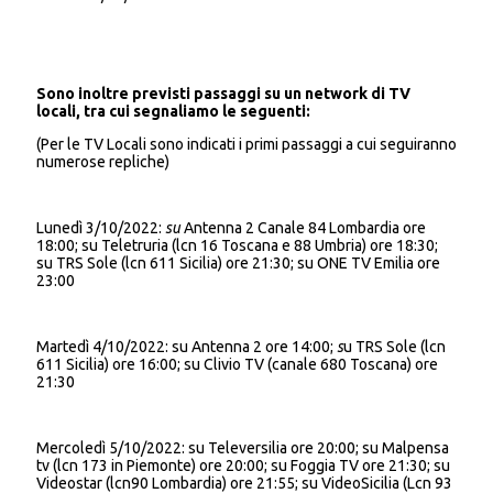
Sono inoltre previsti passaggi su un network di TV
locali, tra cui segnaliamo le seguenti:
(Per le TV Locali sono indicati i primi passaggi a cui seguiranno
numerose repliche)
Lunedì 3/10/2022:
su
Antenna 2 Canale 84 Lombardia ore
18:00; su Teletruria (lcn 16 Toscana e 88 Umbria) ore 18:30;
su TRS Sole (lcn 611 Sicilia) ore 21:30; su ONE TV Emilia ore
23:00
Martedì 4/10/2022: su Antenna 2 ore 14:00;
s
u TRS Sole (lcn
611 Sicilia) ore 16:00; su Clivio TV (canale 680 Toscana) ore
21:30
Mercoledì 5/10/2022: su Televersilia ore 20:00; su Malpensa
tv (lcn 173 in Piemonte) ore 20:00; su Foggia TV ore 21:30; su
Videostar (lcn90 Lombardia) ore 21:55; su VideoSicilia (Lcn 93