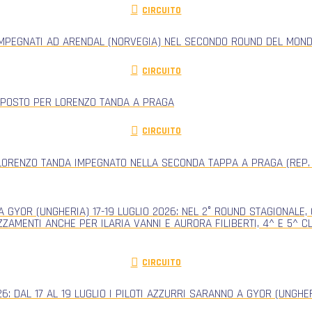
CIRCUITO
IMPEGNATI AD ARENDAL (NORVEGIA) NEL SECONDO ROUND DEL MONDI
CIRCUITO
 POSTO PER LORENZO TANDA A PRAGA
CIRCUITO
ORENZO TANDA IMPEGNATO NELLA SECONDA TAPPA A PRAGA (REP.
 GYOR (UNGHERIA) 17-19 LUGLIO 2026: NEL 2° ROUND STAGIONALE
ZZAMENTI ANCHE PER ILARIA VANNI E AURORA FILIBERTI, 4^ E 5^ 
CIRCUITO
: DAL 17 AL 19 LUGLIO I PILOTI AZZURRI SARANNO A GYOR (UNGH