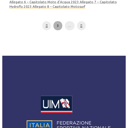
Allegato 6 – Capitolato Moto d’Acqua 2023 Allegato 7 – Capitolato
Hydrofly 2023 Allegato 8 – Capitolato Motosurf
Prev
Next
3
…