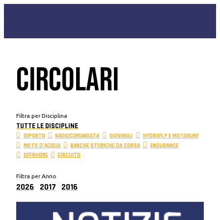
CIRCOLARI
Filtra per Disciplina
TUTTE LE DISCIPLINE
DIPORTO
RADIOCOMANDATA
GIOVANILI
HYDROFLY E MOTOSURF
MOTO D’ACQUA
BARCHE STORICHE DA CORSA
ENDURANCE
OFFSHORE
CIRCUITO
Filtra per Anno
2026
2017
2016