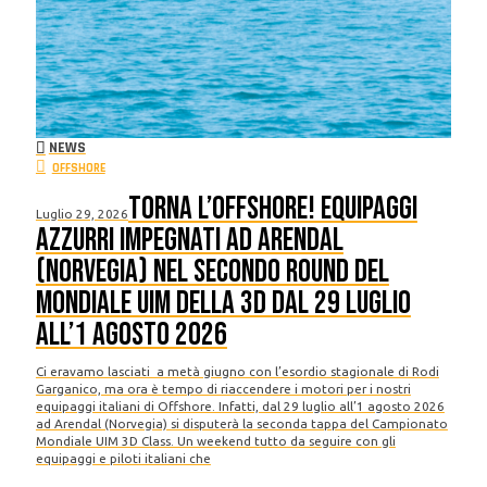
NEWS
OFFSHORE
Torna l’Offshore! Equipaggi
Luglio 29, 2026
azzurri impegnati ad Arendal
(Norvegia) nel secondo round del
Mondiale UIM della 3D dal 29 luglio
all’1 agosto 2026
Ci eravamo lasciati a metà giugno con l’esordio stagionale di Rodi
Garganico, ma ora è tempo di riaccendere i motori per i nostri
equipaggi italiani di Offshore. Infatti, dal 29 luglio all’1 agosto 2026
ad Arendal (Norvegia) si disputerà la seconda tappa del Campionato
Mondiale UIM 3D Class. Un weekend tutto da seguire con gli
equipaggi e piloti italiani che