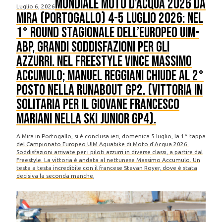
Mondiale Moto d’Acqua 2026 da
Luglio 6, 2026
Mira (Portogallo) 4-5 luglio 2026: nel
1° Round stagionale dell’Europeo UIM-
ABP, grandi soddisfazioni per gli
azzurri. Nel Freestyle vince Massimo
Accumulo; Manuel Reggiani chiude al 2°
posto nella Runabout GP2. (Vittoria in
solitaria per il giovane Francesco
Mariani nella Ski Junior GP4).
A Mira in Portogallo, si è conclusa ieri, domenica 5 luglio, la 1^ tappa
del Campionato Europeo UIM Aquabike di Moto d’Acqua 2026.
Soddisfazioni arrivate per i piloti azzurri in diverse classi, a partire dal
Freestyle. La vittoria è andata al nettunese Massimo Accumulo. Un
testa a testa incredibile con il francese Stevan Royer, dove è stata
decisiva la seconda manche,