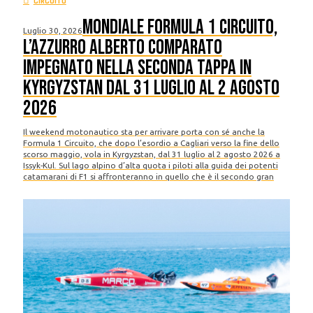
CIRCUITO
Mondiale Formula 1 Circuito,
Luglio 30, 2026
l’azzurro Alberto Comparato
impegnato nella seconda tappa in
Kyrgyzstan dal 31 luglio al 2 agosto
2026
Il weekend motonautico sta per arrivare porta con sé anche la
Formula 1 Circuito, che dopo l’esordio a Cagliari verso la fine dello
scorso maggio, vola in Kyrgyzstan, dal 31 luglio al 2 agosto 2026 a
Issyk-Kul. Sul lago alpino d’alta quota i piloti alla guida dei potenti
catamarani di F1 si affronteranno in quello che è il secondo gran