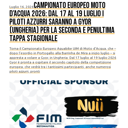
Campionato Europeo Moto
Luglio 16, 2026
D’Acqua 2026: dal 17 al 19 luglio i
piloti azzurri saranno a Gyor
(Ungheria) per la seconda e penultima
tappa stagionale
Torna il Campionato Europeo Aquabike UIM di Moto d’Acqua, che –
dopo l’esordio in Portogallo alla Barrinha de Mira a inizio luglio – si
appresta a volare a Gyor, in Ungheria. Dal 17 luglio al 19 luglio 2026
Gyor è pronta a ospitare il secondo capitolo della competizione
europea, che vedrà tra i tantissimi partecipanti, anche numerosi
piloti azzurri, pronti