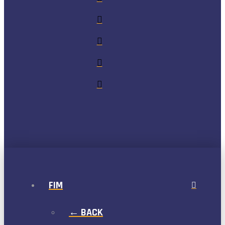
FIM
← BACK